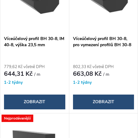
i
í
s
p
p
Víceúčelový profil BH 30-8, IM
Víceúčelový profil BH 30-8,
r
40-8, výška 23,5 mm
pro vymezení profilů BH 30-8
r
o
o
779,62 Kč včetně DPH
802,33 Kč včetně DPH
d
644,31 Kč
663,08 Kč
/ m
/ m
d
1-2 týdny
1-2 týdny
u
u
k
ZOBRAZIT
ZOBRAZIT
k
t
Nejprodávanější
t
ů