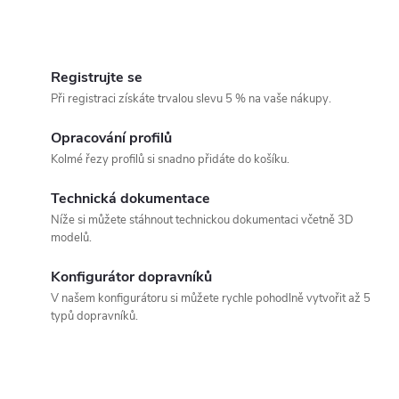
O
v
Registrujte se
Při registraci získáte trvalou slevu 5 % na vaše nákupy.
l
á
Opracování profilů
Kolmé řezy profilů si snadno přidáte do košíku.
d
Technická dokumentace
a
Níže si můžete stáhnout technickou dokumentaci včetně 3D
c
modelů.
í
Konfigurátor dopravníků
p
V našem konfigurátoru si můžete rychle pohodlně vytvořit až 5
typů dopravníků.
r
v