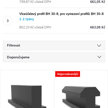
799,87 Kč včetně DPH
661,05 Kč
Víceúčelový profil BH 30-8, pro vymezení profilů BH 30-8
1-2 týdny
802,33 Kč včetně DPH
663,08 Kč
Filtrovat
Ř
Doporučujeme
a
Nejlevnější
V
Nejprodávanější
Nejdražší
z
ý
Nejprodávanější
e
p
Abecedně
n