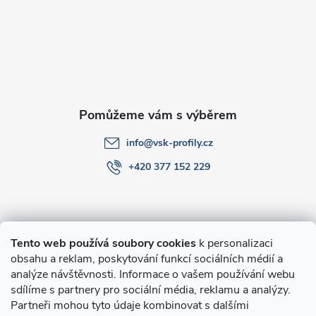
a
t
í
info
@
vsk-profily.cz
+420 377 152 229
Informace pro Vás
Tento web používá soubory cookies
k personalizaci
obsahu a reklam, poskytování funkcí sociálních médií a
O nákupu
analýze návštěvnosti. Informace o vašem používání webu
sdílíme s partnery pro sociální média, reklamu a analýzy.
Partneři mohou tyto údaje kombinovat s dalšími
Novinky v programu Alusic