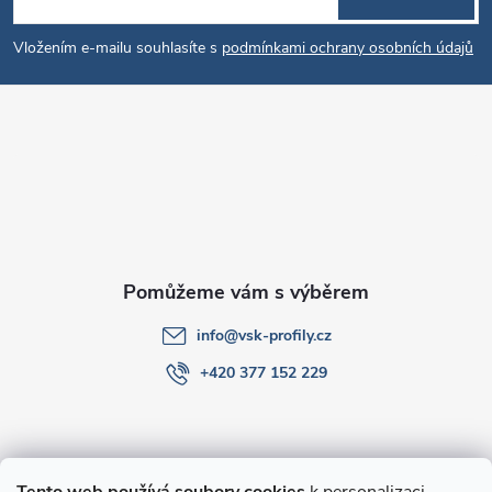
á
Vložením e-mailu souhlasíte s
podmínkami ochrany osobních údajů
p
a
t
í
info
@
vsk-profily.cz
+420 377 152 229
Informace pro Vás