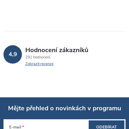
Hodnocení zákazníků
4,9
291 hodnocení
Zobrazit recenze
Mějte přehled o novinkách v programu
Z
E-mail
ODEBÍRAT