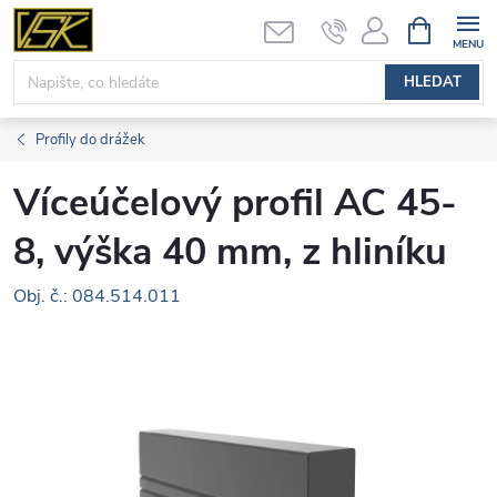
Přejít
NÁKUPNÍ
KOŠÍK
na
obsah
HLEDAT
Profily do drážek
Víceúčelový profil AC 45-
8, výška 40 mm, z hliníku
Obj. č.: 084.514.011