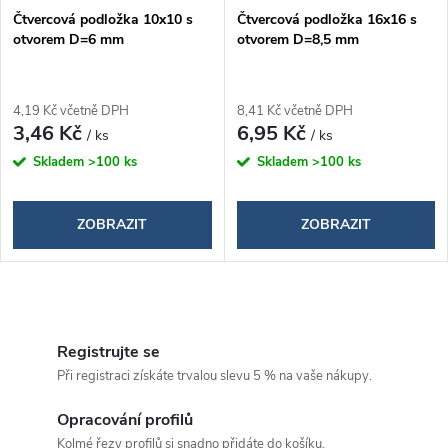
p
Čtvercová podložka 10x10 s
Čtvercová podložka 16x16 s
r
otvorem D=6 mm
otvorem D=8,5 mm
r
o
o
4,19 Kč včetně DPH
8,41 Kč včetně DPH
d
3,46 Kč
6,95 Kč
/ ks
/ ks
d
Skladem
>100 ks
Skladem
>100 ks
u
u
k
ZOBRAZIT
ZOBRAZIT
k
t
t
O
ů
ů
v
Registrujte se
Při registraci získáte trvalou slevu 5 % na vaše nákupy.
l
á
Opracování profilů
Kolmé řezy profilů si snadno přidáte do košíku.