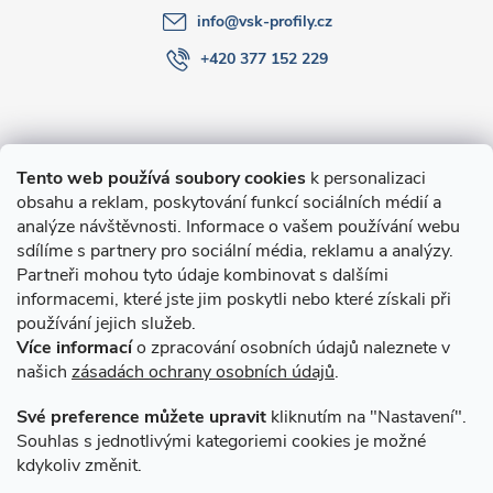
info
@
vsk-profily.cz
+420 377 152 229
Informace pro Vás
Tento web používá soubory cookies
k personalizaci
obsahu a reklam, poskytování funkcí sociálních médií a
O nákupu
analýze návštěvnosti. Informace o vašem používání webu
sdílíme s partnery pro sociální média, reklamu a analýzy.
Partneři mohou tyto údaje kombinovat s dalšími
Novinky v programu Alusic
informacemi, které jste jim poskytli nebo které získali při
používání jejich služeb.
Archiv
Více informací
o zpracování osobních údajů naleznete v
našich
zásadách ochrany osobních údajů
.
Přijímáme online platby
Své preference můžete upravit
kliknutím na "Nastavení".
Souhlas s jednotlivými kategoriemi cookies je možné
kdykoliv změnit.
Způsoby dopravy