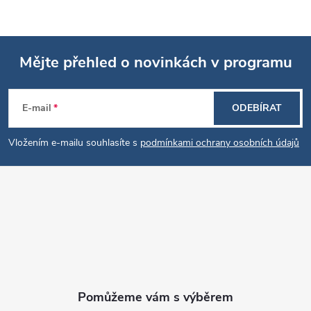
s
u
Mějte přehled o novinkách v programu
Z
E-mail
ODEBÍRAT
á
Vložením e-mailu souhlasíte s
podmínkami ochrany osobních údajů
p
a
t
í