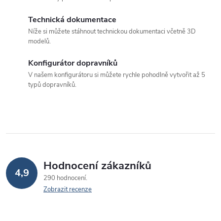
d
Technická dokumentace
a
Níže si můžete stáhnout technickou dokumentaci včetně 3D
c
modelů.
í
Konfigurátor dopravníků
p
V našem konfigurátoru si můžete rychle pohodlně vytvořit až 5
typů dopravníků.
r
v
k
y
v
Hodnocení zákazníků
4,9
290 hodnocení
ý
Zobrazit recenze
p
i