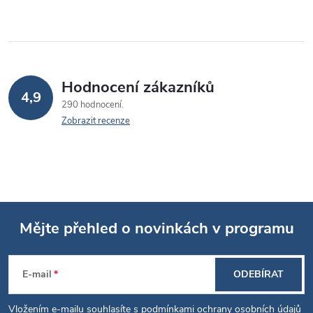
Hodnocení zákazníků
4,9
290 hodnocení
Zobrazit recenze
Mějte přehled o novinkách v programu
Z
E-mail
ODEBÍRAT
á
Vložením e-mailu souhlasíte s
podmínkami ochrany osobních údajů