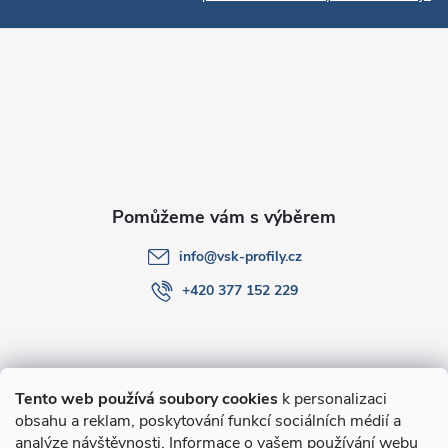
p
a
t
í
info
@
vsk-profily.cz
+420 377 152 229
Informace pro Vás
Tento web používá soubory cookies
k personalizaci
obsahu a reklam, poskytování funkcí sociálních médií a
O nákupu
analýze návštěvnosti. Informace o vašem používání webu