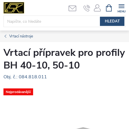
Přejít
NÁKUPNÍ
KOŠÍK
na
obsah
HLEDAT
Vrtací nástroje
Vrtací přípravek pro profily
BH 40-10, 50-10
Obj. č.: 084.818.011
Nejprodávanější