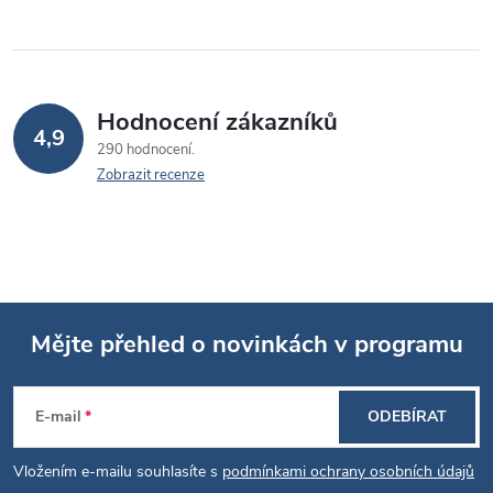
Hodnocení zákazníků
4,9
290 hodnocení
Zobrazit recenze
Mějte přehled o novinkách v programu
Z
E-mail
ODEBÍRAT
á
Vložením e-mailu souhlasíte s
podmínkami ochrany osobních údajů