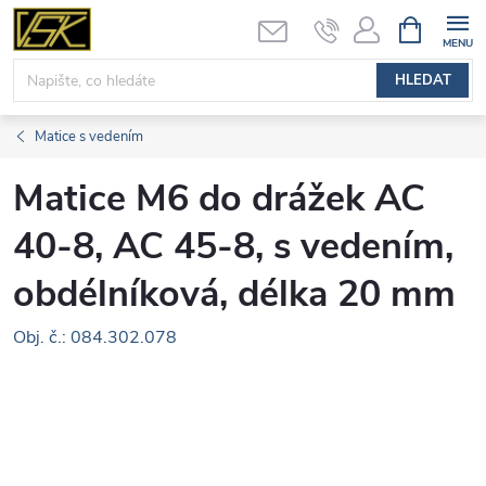
Přejít
NÁKUPNÍ
KOŠÍK
na
obsah
HLEDAT
Matice s vedením
Matice M6 do drážek AC
40-8, AC 45-8, s vedením,
obdélníková, délka 20 mm
Obj. č.: 084.302.078