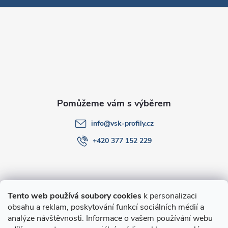
p
a
t
í
info
@
vsk-profily.cz
+420 377 152 229
Informace pro Vás
Tento web používá soubory cookies
k personalizaci
obsahu a reklam, poskytování funkcí sociálních médií a
O nákupu
analýze návštěvnosti. Informace o vašem používání webu