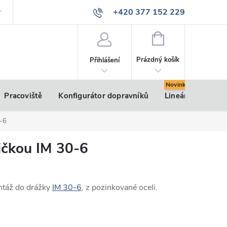
+420 377 152 229
info@vsk-profily.cz
NÁKUPNÍ
KOŠÍK
Prázdný košík
Přihlášení
Pracoviště
Konfigurátor dopravníků
Lineární pohony
0-6
ičkou IM 30-6
ntáž do drážky
IM 30-6
, z pozinkované oceli.