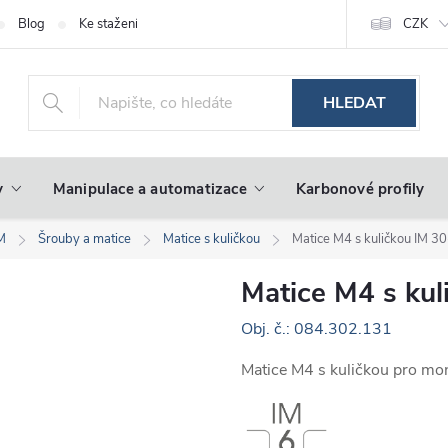
Blog
Ke stažení
CZK
HLEDAT
y
Manipulace a automatizace
Karbonové profily
IM
Šrouby a matice
Matice s kuličkou
Matice M4 s kuličkou IM 3
Matice M4 s kul
Obj. č.: 084.302.131
Matice M4 s kuličkou pro mo