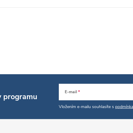
E-mail
 v programu
Vložením e-mailu souhlasíte s
podmínka