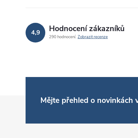
Hodnocení zákazníků
4,9
290 hodnocení
Zobrazit recenze
Z
Mějte přehled o novinkách
á
p