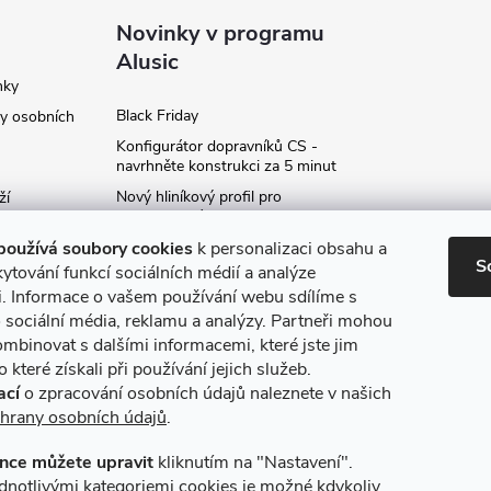
Novinky v programu
Alusic
nky
Black Friday
y osobních
Konfigurátor dopravníků CS -
navrhněte konstrukci za 5 minut
Nový hliníkový profil pro
ží
fotovoltaické panely - kvalita za
ví
příznivou cenu!
používá soubory cookies
k personalizaci obsahu a
S
Moje označení objednávky
ytování funkcí sociálních médií a analýze
i. Informace o vašem používání webu sdílíme s
Rozšíření produktové série
stojanů SP
 sociální média, reklamu a analýzy. Partneři mohou
ce
ombinovat s dalšími informacemi, které jste jim
Archiv
 které získali při používání jejich služeb.
ací
o zpracování osobních údajů naleznete v našich
hrany osobních údajů
.
nce můžete upravit
kliknutím na "Nastavení".
máme online platby
Způsoby dopravy
dnotlivými kategoriemi cookies je možné kdykoliv