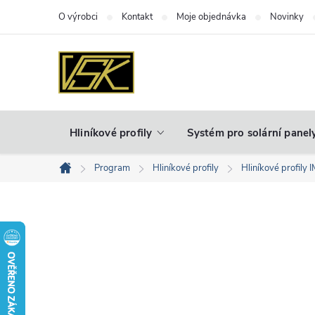
Přejít
O výrobci
Kontakt
Moje objednávka
Novinky
na
obsah
Hliníkové profily
Systém pro solární panel
Program
Hliníkové profily
Hliníkové profily 
Domů