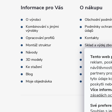
a
Informace pro Vás
O nákupu
t
O výrobci
Obchodní podmí
Kombinování s jinými
Podmínky ochran
í
výrobky
údajů
Opracování profilů
Kontakty
Montáž struktur
Sklad a výdej zbo
Návody
Objednací množst
Tento web 
3D modely
Termíny dodání
reklam, posk
Ke stažení
Doprava a platba
návštěvnost
partnery pro
Blog
Dárky k objednáv
tyto údaje k
Moje objednávka
Slovník pojmů
poskytli nebo
Více inform
zásadách oc
Své prefere
Přijí
Souhlas s je