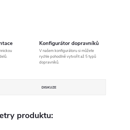
ntace
Konfigurátor dopravníků
hnickou
V našem konfigurátoru si můžete
elů.
rychle pohodlně vytvořit až 5 typů
dopravníků.
DISKUZE
try produktu: