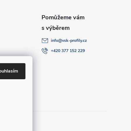
info
@
vsk-profily.cz
+420 377 152 229
ouhlasím