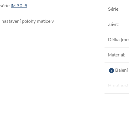
 série
IM 30-6
.
Série
:
 nastavení polohy matice v
Závit
:
Délka (m
Materiál
:
Balení 
?
Hmotnost 