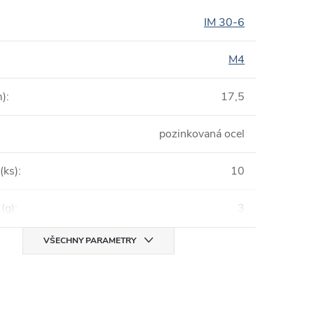
IM 30-6
M4
m)
:
17,5
pozinkovaná ocel
(ks)
:
10
(g)
:
3
VŠECHNY PARAMETRY