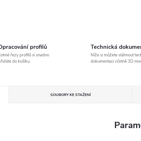
Opracování profilů
Technická dokume
olmé řezy profilů si snadno
Níže si můžete stáhnout tec
řidáte do košíku.
dokumentaci včetně 3D mod
SOUBORY KE STAŽENÍ
Parame