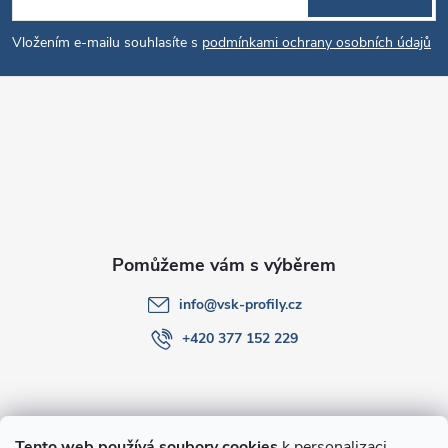
á
Vložením e-mailu souhlasíte s
podmínkami ochrany osobních údajů
p
a
t
í
info
@
vsk-profily.cz
+420 377 152 229
Informace pro Vás
Tento web používá soubory cookies
k personalizaci