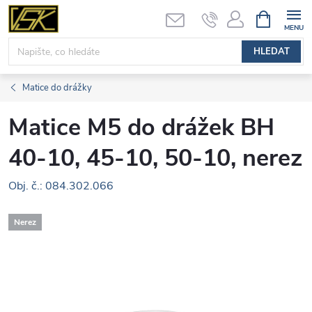
Přejít
NÁKUPNÍ
KOŠÍK
na
obsah
HLEDAT
Matice do drážky
Matice M5 do drážek BH
40-10, 45-10, 50-10, nerez
Obj. č.: 084.302.066
Nerez