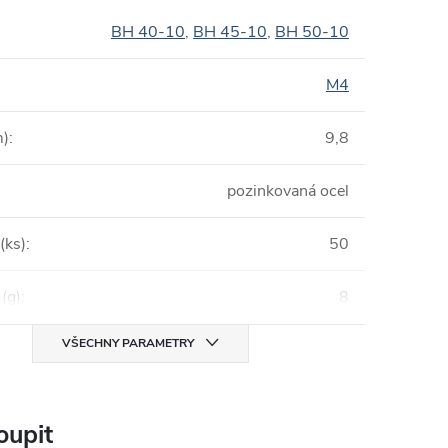
BH 40-10
,
BH 45-10
,
BH 50-10
M4
m)
:
9,8
pozinkovaná ocel
(ks)
:
50
(g)
:
8
VŠECHNY PARAMETRY
oupit