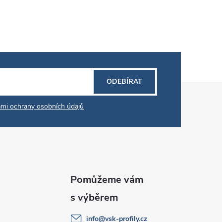
ODEBÍRAT
mi ochrany osobních údajů
info
@
vsk-profily.cz