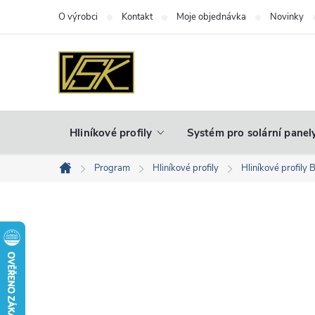
Přejít
O výrobci
Kontakt
Moje objednávka
Novinky
na
obsah
Hliníkové profily
Systém pro solární panel
Program
Hliníkové profily
Hliníkové profily 
Domů