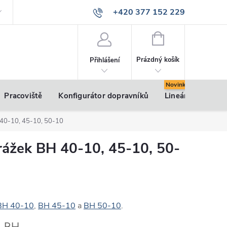
+420 377 152 229
info@vsk-profily.cz
NÁKUPNÍ
KOŠÍK
Prázdný košík
Přihlášení
Pracoviště
Konfigurátor dopravníků
Lineární pohony
 40-10, 45-10, 50-10
rážek BH 40-10, 45-10, 50-
BH 40-10
,
BH 45-10
a
BH 50-10
.