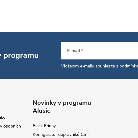
E-mail
 v programu
Vložením e-mailu souhlasíte s
podmínka
Novinky v programu
Alusic
nky
Black Friday
y osobních
Konfigurátor dopravníků CS -