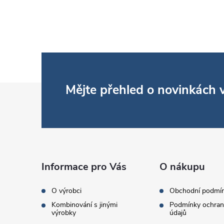
Z
Mějte přehled o novinkách
á
p
a
Informace pro Vás
O nákupu
t
O výrobci
Obchodní podmí
Kombinování s jinými
Podmínky ochran
í
výrobky
údajů