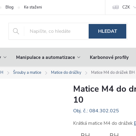
Blog
Ke stažení
CZK
HLEDAT
y
Manipulace a automatizace
Karbonové profily
BH
Šrouby a matice
Matice do drážky
Matice M4 do drážek BH
Matice M4 do d
10
Obj. č.: 084.302.025
Krátká matice M4 do drážek