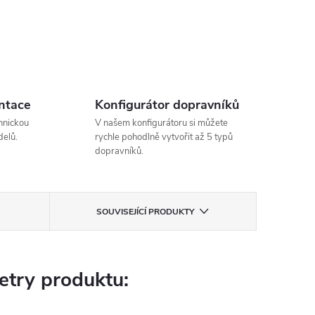
ntace
Konfigurátor dopravníků
hnickou
V našem konfigurátoru si můžete
elů.
rychle pohodlně vytvořit až 5 typů
dopravníků.
SOUVISEJÍCÍ PRODUKTY
try produktu: