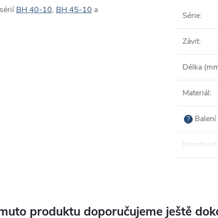
sérií
BH 40-10
,
BH 45-10
a
Série
:
Závit
:
Délka (m
Materiál
:
Balení 
?
Hmotnost 
muto produktu doporučujeme ještě dok