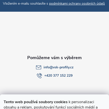
Vložením e-mailu souhlasíte s
podmínkami ochrany osobních údajů
p
a
t
í
info
@
vsk-profily.cz
+420 377 152 229
Informace pro Vás
Tento web používá soubory cookies
k personalizaci
obsahu a reklam, poskytování funkcí sociálních médií a