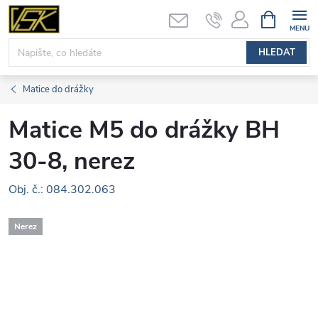
Přejít
NÁKUPNÍ
KOŠÍK
na
obsah
HLEDAT
Matice do drážky
Matice M5 do drážky BH
30-8, nerez
Obj. č.: 084.302.063
Nerez