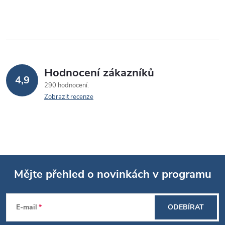
Hodnocení zákazníků
4,9
290 hodnocení
Zobrazit recenze
Mějte přehled o novinkách v programu
Z
E-mail
ODEBÍRAT
á