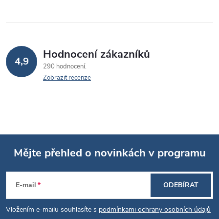
Hodnocení zákazníků
4,9
290 hodnocení
Zobrazit recenze
Mějte přehled o novinkách v programu
Z
E-mail
ODEBÍRAT
á
Vložením e-mailu souhlasíte s
podmínkami ochrany osobních údajů