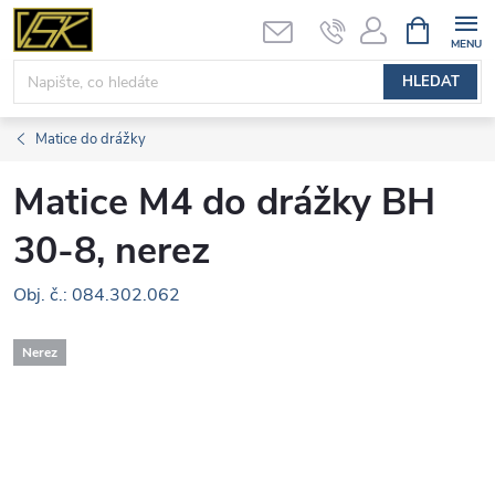
Přejít
NÁKUPNÍ
KOŠÍK
na
obsah
HLEDAT
Matice do drážky
Matice M4 do drážky BH
30-8, nerez
Obj. č.: 084.302.062
Nerez