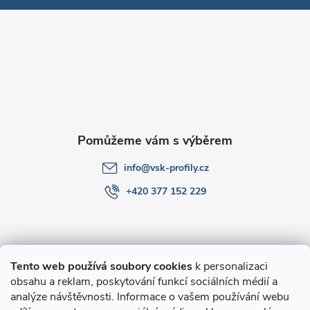
p
a
t
í
info
@
vsk-profily.cz
+420 377 152 229
Informace pro Vás
Tento web používá soubory cookies
k personalizaci
obsahu a reklam, poskytování funkcí sociálních médií a
O nákupu
analýze návštěvnosti. Informace o vašem používání webu