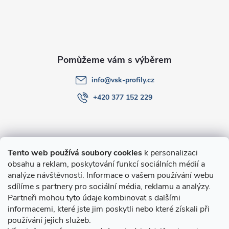
t
í
info
@
vsk-profily.cz
+420 377 152 229
Informace pro Vás
Tento web používá soubory cookies
k personalizaci
obsahu a reklam, poskytování funkcí sociálních médií a
O nákupu
analýze návštěvnosti. Informace o vašem používání webu
sdílíme s partnery pro sociální média, reklamu a analýzy.
Partneři mohou tyto údaje kombinovat s dalšími
Novinky v programu Alusic
informacemi, které jste jim poskytli nebo které získali při
používání jejich služeb.
Archiv