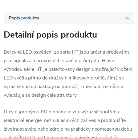
Popis produktu
Detailní popis produktu
Barevná LED osvětlení ze série HT jsou určená především
pro signalizaci provozních stavů v průmyslu. Hlavní
výhodou série HT je patentovaný design umožňující vložení
LED světla přímo do drážky hliníkových profilů, čímž se
výrazně snižují náklady na montáž, zmenšují rozměry a
vylepšuje se design celé struktury.
Díky úsporným LED diodám snížíte výrazně spotřebu
elektrické energie, než u klasických zářivek a prodloužíte
životnost světelného zdroje na prakticky neomezenou dobu
a ušetříte další náklady spojené s výměnami světel či