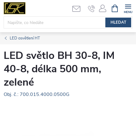
Přejít
NÁKUPNÍ
KOŠÍK
na
obsah
HLEDAT
LED osvětlení HT
LED světlo BH 30-8, IM
40-8, délka 500 mm,
zelené
Obj. č.: 700.015.4000.0500G