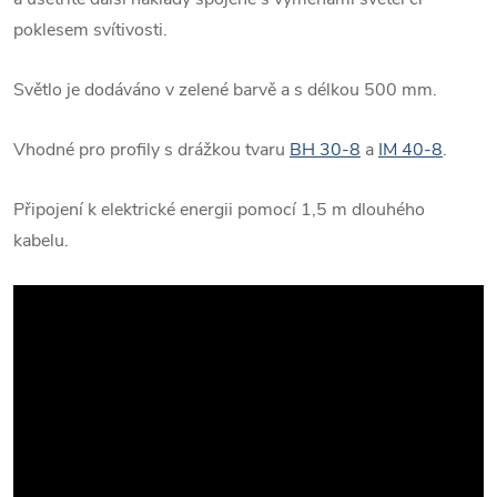
poklesem svítivosti.
Světlo je dodáváno v zelené barvě a s délkou 500 mm.
Vhodné pro profily s drážkou tvaru
BH 30-8
a
IM 40-8
.
Připojení k elektrické energii pomocí 1,5 m dlouhého
kabelu.