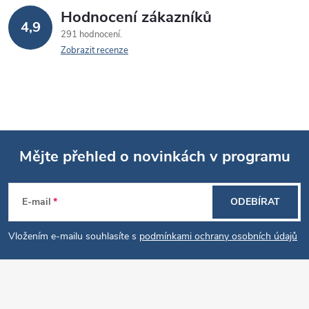
Hodnocení zákazníků
4,9
291 hodnocení
Zobrazit recenze
Mějte přehled o novinkách v programu
Z
E-mail
ODEBÍRAT
á
Vložením e-mailu souhlasíte s
podmínkami ochrany osobních údajů
p
a