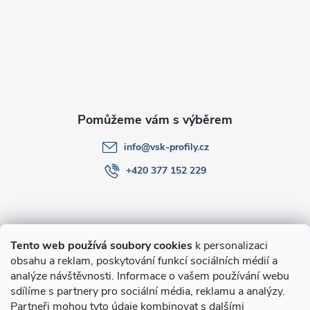
a
t
í
info
@
vsk-profily.cz
+420 377 152 229
Informace pro Vás
Tento web používá soubory cookies
k personalizaci
obsahu a reklam, poskytování funkcí sociálních médií a
O nákupu
analýze návštěvnosti. Informace o vašem používání webu
sdílíme s partnery pro sociální média, reklamu a analýzy.
Partneři mohou tyto údaje kombinovat s dalšími