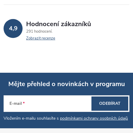
Hodnocení zákazníků
4,9
291 hodnocení
Zobrazit recenze
Mějte přehled o novinkách v programu
Z
E-mail
ODEBÍRAT
á
Vložením e-mailu souhlasíte s
podmínkami ochrany osobních údajů
p