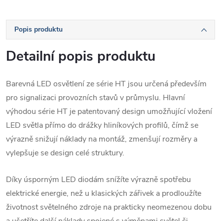
Popis produktu
Detailní popis produktu
Barevná LED osvětlení ze série HT jsou určená především
pro signalizaci provozních stavů v průmyslu. Hlavní
výhodou série HT je patentovaný design umožňující vložení
LED světla přímo do drážky hliníkových profilů, čímž se
výrazně snižují náklady na montáž, zmenšují rozměry a
vylepšuje se design celé struktury.
Díky úsporným LED diodám snížíte výrazně spotřebu
elektrické energie, než u klasických zářivek a prodloužíte
životnost světelného zdroje na prakticky neomezenou dobu
a ušetříte další náklady spojené s výměnami světel či