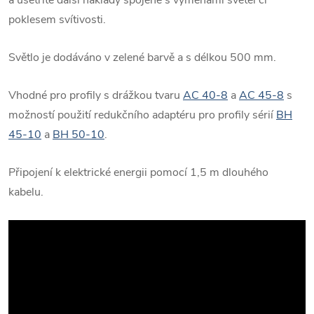
poklesem svítivosti.
Světlo je dodáváno v zelené barvě a s délkou 500 mm.
Vhodné pro profily s drážkou tvaru
AC 40-8
a
AC 45-8
s
možností použití redukčního adaptéru pro profily sérií
BH
45-10
a
BH 50-10
.
Připojení k elektrické energii pomocí 1,5 m dlouhého
kabelu.