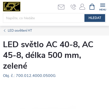
Přejít
NÁKUPNÍ
KOŠÍK
na
obsah
HLEDAT
LED osvětlení HT
LED světlo AC 40-8, AC
45-8, délka 500 mm,
zelené
Obj. č.: 700.012.4000.0500G