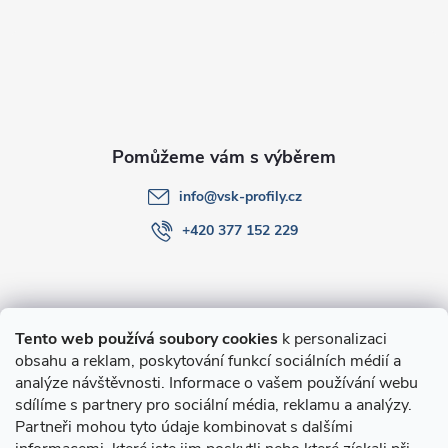
a
t
í
info
@
vsk-profily.cz
+420 377 152 229
Informace pro Vás
Tento web používá soubory cookies
k personalizaci
obsahu a reklam, poskytování funkcí sociálních médií a
O nákupu
analýze návštěvnosti. Informace o vašem používání webu
sdílíme s partnery pro sociální média, reklamu a analýzy.
Partneři mohou tyto údaje kombinovat s dalšími
Novinky v programu Alusic