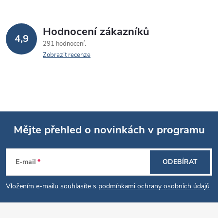
Hodnocení zákazníků
4,9
291 hodnocení
Zobrazit recenze
Mějte přehled o novinkách v programu
Z
E-mail
ODEBÍRAT
á
Vložením e-mailu souhlasíte s
podmínkami ochrany osobních údajů
p