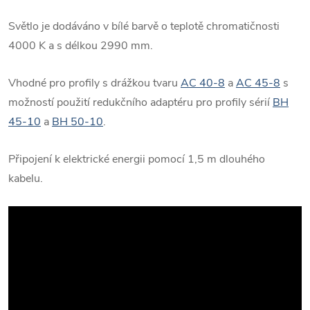
Světlo je dodáváno v bílé barvě o teplotě chromatičnosti
4000 K a s délkou 2990 mm.
Vhodné pro profily s drážkou tvaru
AC 40-8
a
AC 45-8
s
možností použití redukčního adaptéru pro profily sérií
BH
45-10
a
BH 50-10
.
Připojení k elektrické energii pomocí 1,5 m dlouhého
kabelu.