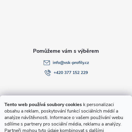
a
t
í
info
@
vsk-profily.cz
+420 377 152 229
Informace pro Vás
Tento web používá soubory cookies
k personalizaci
obsahu a reklam, poskytování funkcí sociálních médií a
O nákupu
analýze návštěvnosti. Informace o vašem používání webu
sdílíme s partnery pro sociální média, reklamu a analýzy.
Partneři mohou tyto údaje kombinovat s dalšími