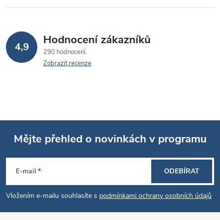
Hodnocení zákazníků
4,9
290 hodnocení
Zobrazit recenze
Mějte přehled o novinkách v programu
Z
E-mail
ODEBÍRAT
á
Vložením e-mailu souhlasíte s
podmínkami ochrany osobních údajů
p