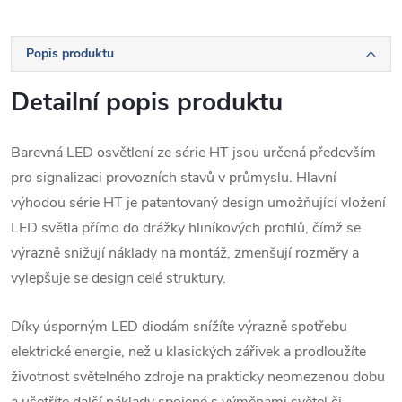
Popis produktu
Detailní popis produktu
Barevná LED osvětlení ze série HT jsou určená především
pro signalizaci provozních stavů v průmyslu. Hlavní
výhodou série HT je patentovaný design umožňující vložení
LED světla přímo do drážky hliníkových profilů, čímž se
výrazně snižují náklady na montáž, zmenšují rozměry a
vylepšuje se design celé struktury.
Díky úsporným LED diodám snížíte výrazně spotřebu
elektrické energie, než u klasických zářivek a prodloužíte
životnost světelného zdroje na prakticky neomezenou dobu
a ušetříte další náklady spojené s výměnami světel či