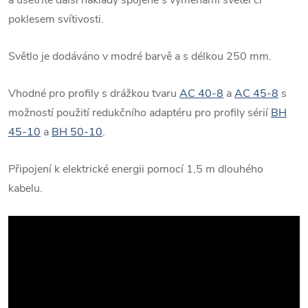
poklesem svítivosti.
Světlo je dodáváno v modré barvě a s délkou 250 mm.
Vhodné pro profily s drážkou tvaru
AC 40-8
a
AC 45-8
s
možností použití redukčního adaptéru pro profily sérií
BH
45-10
a
BH 50-10
.
Připojení k elektrické energii pomocí 1,5 m dlouhého
kabelu.