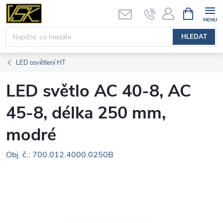
Přejít
NÁKUPNÍ
KOŠÍK
na
obsah
HLEDAT
LED osvětlení HT
LED světlo AC 40-8, AC
45-8, délka 250 mm,
modré
Obj. č.: 700.012.4000.0250B