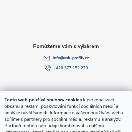
a
t
í
info
@
vsk-profily.cz
+420 377 152 229
Informace pro Vás
Tento web používá soubory cookies
k personalizaci
obsahu a reklam, poskytování funkcí sociálních médií a
O nákupu
analýze návštěvnosti. Informace o vašem používání webu
sdílíme s partnery pro sociální média, reklamu a analýzy.
Partneři mohou tyto údaje kombinovat s dalšími
Novinky v programu Alusic