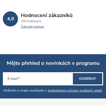
Hodnocení zákazníků
4,9
290 hodnocení
Zobrazit recenze
Mějte přehled o novinkách v programu
Z
E-mail
ODEBÍRAT
á
Vložením e-mailu souhlasíte s
podmínkami ochrany osobních údajů
p