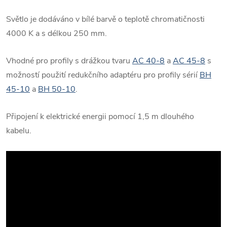
Světlo je dodáváno v bílé barvě o teplotě chromatičnosti
4000 K a s délkou 250 mm.
Vhodné pro profily s drážkou tvaru
AC 40-8
a
AC 45-8
s
možností použití redukčního adaptéru pro profily sérií
BH
45-10
a
BH 50-10
.
Připojení k elektrické energii pomocí 1,5 m dlouhého
kabelu.