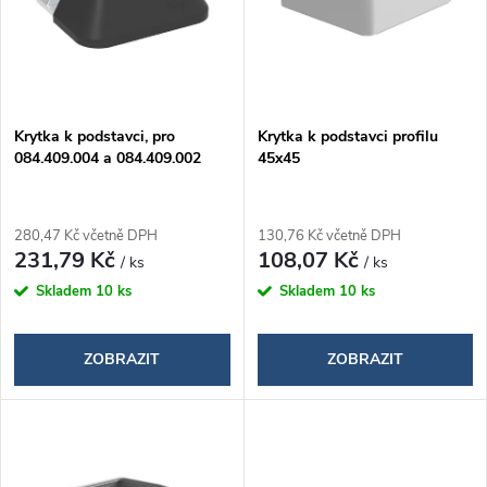
i
í
s
p
p
Krytka k podstavci, pro
Krytka k podstavci profilu
r
084.409.004 a 084.409.002
45x45
r
o
o
280,47 Kč včetně DPH
130,76 Kč včetně DPH
d
231,79 Kč
108,07 Kč
/ ks
/ ks
d
Skladem
10 ks
Skladem
10 ks
u
u
k
ZOBRAZIT
ZOBRAZIT
k
t
t
ů