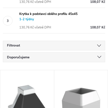
130,76 Kč včetně DPH
108,07 Kč
Krytka k podstavci oblého profilu 45x45
1-2 týdny
130,76 Kč včetně DPH
108,07 Kč
Filtrovat
Ř
Doporučujeme
a
Nejlevnější
V
Nejdražší
z
ý
Nejprodávanější
e
p
Abecedně
n