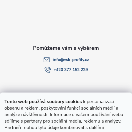
a
t
í
info
@
vsk-profily.cz
+420 377 152 229
Informace pro Vás
Tento web používá soubory cookies
k personalizaci
obsahu a reklam, poskytování funkcí sociálních médií a
O nákupu
analýze návštěvnosti. Informace o vašem používání webu
sdílíme s partnery pro sociální média, reklamu a analýzy.
Partneři mohou tyto údaje kombinovat s dalšími
Novinky v programu Alusic