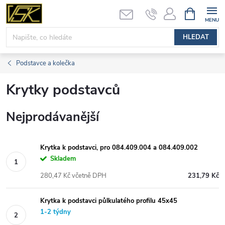
Přejít
NÁKUPNÍ
KOŠÍK
na
obsah
HLEDAT
Podstavce a kolečka
Krytky podstavců
Nejprodávanější
Krytka k podstavci, pro 084.409.004 a 084.409.002
Skladem
280,47 Kč včetně DPH
231,79 Kč
Krytka k podstavci půlkulatého profilu 45x45
1-2 týdny