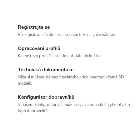
O
v
Registrujte se
Při registraci získáte trvalou slevu 5 % na vaše nákupy.
l
á
Opracování profilů
Kolmé řezy profilů si snadno přidáte do košíku.
d
Technická dokumentace
a
Níže si můžete stáhnout technickou dokumentaci včetně 3D
c
modelů.
í
Konfigurátor dopravníků
p
V našem konfigurátoru si můžete rychle pohodlně vytvořit až 5
typů dopravníků.
r
v