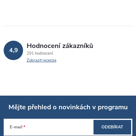
Hodnocení zákazníků
4,9
291 hodnocení
Zobrazit recenze
Mějte přehled o novinkách v programu
Z
E-mail
ODEBÍRAT