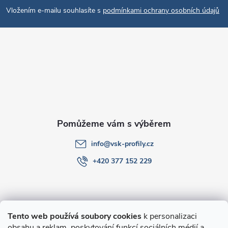
á
Vložením e-mailu souhlasíte s
podmínkami ochrany osobních údajů
p
a
t
í
info
@
vsk-profily.cz
+420 377 152 229
Informace pro Vás
Tento web používá soubory cookies
k personalizaci
obsahu a reklam, poskytování funkcí sociálních médií a