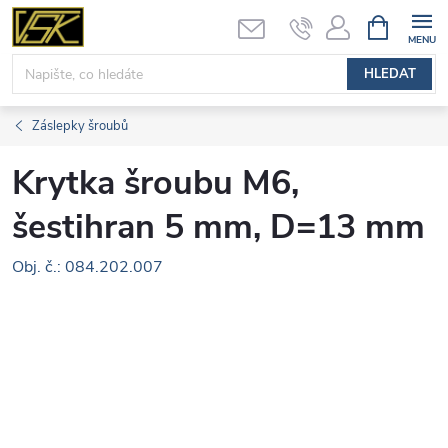
Přejít
NÁKUPNÍ
KOŠÍK
na
obsah
HLEDAT
Záslepky šroubů
Krytka šroubu M6,
šestihran 5 mm, D=13 mm
Obj. č.: 084.202.007