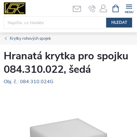
Přejít
NÁKUPNÍ
KOŠÍK
na
obsah
HLEDAT
Krytky rohových spojek
Hranatá krytka pro spojku
084.310.022, šedá
Obj. č.: 084.310.024G