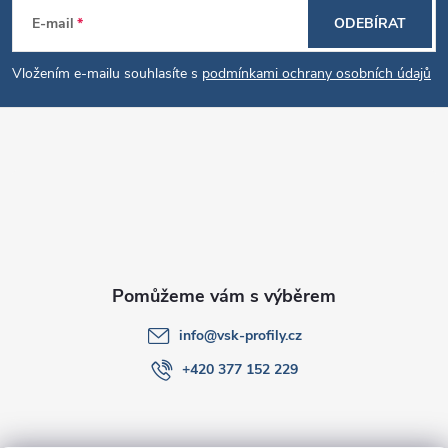
Z
E-mail
ODEBÍRAT
á
Vložením e-mailu souhlasíte s
podmínkami ochrany osobních údajů
p
a
t
í
info
@
vsk-profily.cz
+420 377 152 229