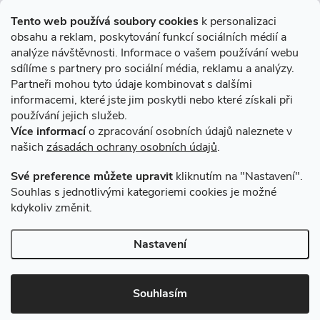
Informace pro Vás
Tento web používá soubory cookies
k personalizaci
obsahu a reklam, poskytování funkcí sociálních médií a
O nákupu
analýze návštěvnosti. Informace o vašem používání webu
sdílíme s partnery pro sociální média, reklamu a analýzy.
Partneři mohou tyto údaje kombinovat s dalšími
Novinky v programu Alusic
informacemi, které jste jim poskytli nebo které získali při
používání jejich služeb.
Archiv
Více informací
o zpracování osobních údajů naleznete v
našich
zásadách ochrany osobních údajů
.
Přijímáme online platby
Své preference můžete upravit
kliknutím na "Nastavení".
Souhlas s jednotlivými kategoriemi cookies je možné
kdykoliv změnit.
Způsoby dopravy
Nastavení
Copyright 2026
VSK Profily
. Všechna práva vyhrazena.
Souhlasím
Vytvořil Shoptet