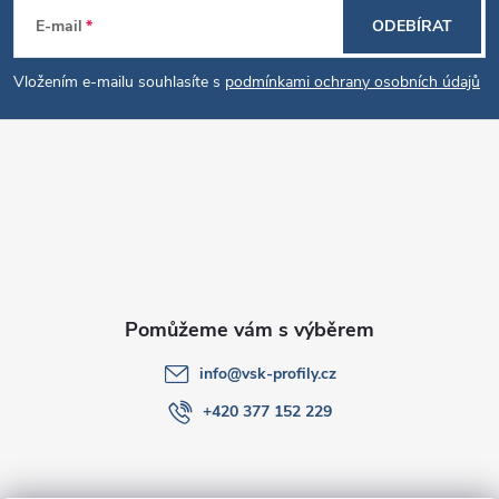
Z
E-mail
ODEBÍRAT
á
Vložením e-mailu souhlasíte s
podmínkami ochrany osobních údajů
p
a
t
í
info
@
vsk-profily.cz
+420 377 152 229