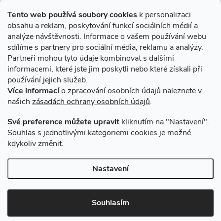
Informace pro Vás
Tento web používá soubory cookies
k personalizaci
obsahu a reklam, poskytování funkcí sociálních médií a
O nákupu
analýze návštěvnosti. Informace o vašem používání webu
sdílíme s partnery pro sociální média, reklamu a analýzy.
Partneři mohou tyto údaje kombinovat s dalšími
Novinky v programu Alusic
informacemi, které jste jim poskytli nebo které získali při
používání jejich služeb.
Archiv
Více informací
o zpracování osobních údajů naleznete v
našich
zásadách ochrany osobních údajů
.
Přijímáme online platby
Své preference můžete upravit
kliknutím na "Nastavení".
Souhlas s jednotlivými kategoriemi cookies je možné
kdykoliv změnit.
Způsoby dopravy
Nastavení
Copyright 2026
VSK Profily
. Všechna práva vyhrazena.
Souhlasím
Vytvořil Shoptet