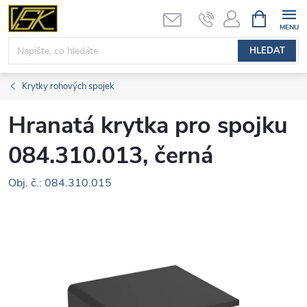
Přejít
NÁKUPNÍ
KOŠÍK
na
obsah
HLEDAT
Krytky rohových spojek
Hranatá krytka pro spojku
084.310.013, černá
Obj. č.: 084.310.015