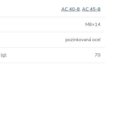
AC 40-8
,
AC 45-8
M8×14
pozinkovaná ocel
(g)
:
70