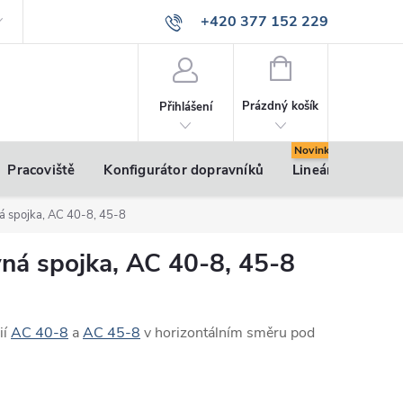
+420 377 152 229
info@vsk-profily.cz
NÁKUPNÍ
KOŠÍK
Prázdný košík
Přihlášení
Pracoviště
Konfigurátor dopravníků
Lineární pohony
ná spojka, AC 40-8, 45-8
vná spojka, AC 40-8, 45-8
ií
AC 40-8
a
AC 45-8
v horizontálním směru pod