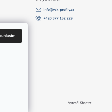
info
@
vsk-profily.cz
+420 377 152 229
ouhlasím
Vytvořil Shoptet