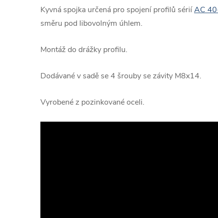
Kyvná spojka určená pro spojení profilů sérií
AC 40
směru pod libovolným úhlem.
Montáž do drážky profilu.
Dodávané v sadě se 4 šrouby se závity M8x14.
Vyrobené z pozinkované oceli.