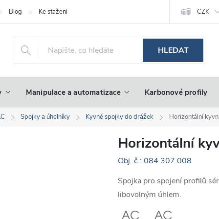
Blog
Ke stažení
CZK
HLEDAT
y
Manipulace a automatizace
Karbonové profily
AC
Spojky a úhelníky
Kyvné spojky do drážek
Horizontální kyv
Horizontální ky
Obj. č.: 084.307.008
Spojka pro spojení profilů sér
libovolným úhlem.