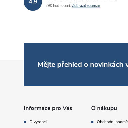
4,9
290 hodnocení
Zobrazit recenze
Z
Mějte přehled o novinkách
á
p
a
Informace pro Vás
O nákupu
t
O výrobci
Obchodní podmí