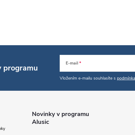
E-mail
 v programu
Vložením e-mailu souhlasíte s
podmínka
Novinky v programu
Alusic
nky