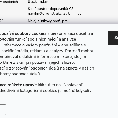
Black Friday
y osobních
Konfigurátor dopravníků CS -
navrhněte konstrukci za 5 minut
Nový hliníkový profil pro
ží
fotovoltaické panely - kvalita za
ví
příznivou cenu!
používá soubory cookies
k personalizaci obsahu a
S
Moje označení objednávky
ytování funkcí sociálních médií a analýze
i. Informace o vašem používání webu sdílíme s
Rozšíření produktové série
stojanů SP
 sociální média, reklamu a analýzy. Partneři mohou
ce
ombinovat s dalšími informacemi, které jste jim
Archiv
 které získali při používání jejich služeb.
ací
o zpracování osobních údajů naleznete v našich
hrany osobních údajů
.
nce můžete upravit
kliknutím na "Nastavení".
máme online platby
Způsoby dopravy
dnotlivými kategoriemi cookies je možné kdykoliv
í