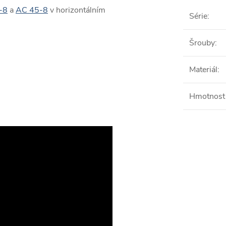
-8
a
AC 45-8
v horizontálním
Série
:
Šrouby
:
Materiál
:
Hmotnost 