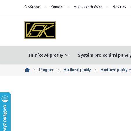
Přejít
O výrobci
Kontakt
Moje objednávka
Novinky
na
obsah
Hliníkové profily
Systém pro solární panel
Program
Hliníkové profily
Hliníkové profily 
Domů