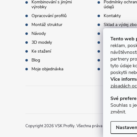
Kombinování s jinými
Podmínky ochran
í
výrobky
údajů
Opracování profilů
Kontakty
Montáž struktur
Sklad a výdej zbo
Návody
Objednací množst
Tento web 
3D modely
Termíny dodání
reklam, posk
Ke stažení
Doprava a platba
návštěvnost
partnery pro
Blog
Dárky k objednáv
tyto údaje k
Moje objednávka
Slovník pojmů
poskytli nebo
Více inform
zásadách oc
Své prefere
Přijí
Souhlas s je
změnit.
Copyright 2026
VSK Profily
. Všechna práva vyhrazena.
Nastaven