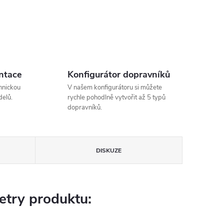
ntace
Konfigurátor dopravníků
hnickou
V našem konfigurátoru si můžete
elů.
rychle pohodlně vytvořit až 5 typů
dopravníků.
DISKUZE
try produktu: