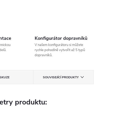
ntace
Konfigurátor dopravníků
hnickou
V našem konfigurátoru si můžete
elů.
rychle pohodlně vytvořit až 5 typů
dopravníků.
ISKUZE
SOUVISEJÍCÍ PRODUKTY
try produktu: