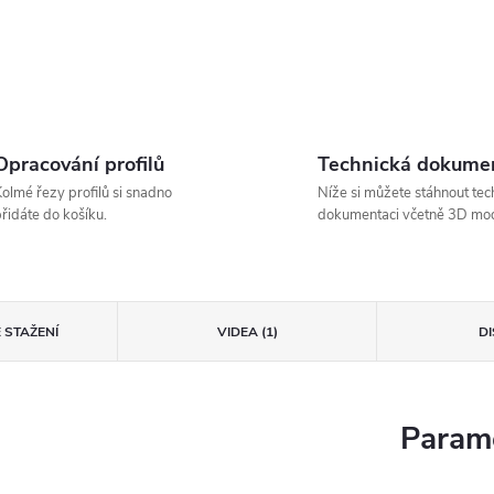
Opracování profilů
Technická dokume
olmé řezy profilů si snadno
Níže si můžete stáhnout tec
řidáte do košíku.
dokumentaci včetně 3D mod
 STAŽENÍ
VIDEA (1)
D
Parame