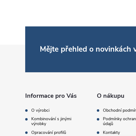
Z
Mějte přehled o novinkách
á
p
a
Informace pro Vás
O nákupu
t
O výrobci
Obchodní podmí
Kombinování s jinými
Podmínky ochran
í
výrobky
údajů
Opracování profilů
Kontakty