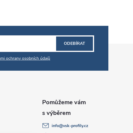
ODEBÍRAT
mi ochrany osobních údajů
info
@
vsk-profily.cz