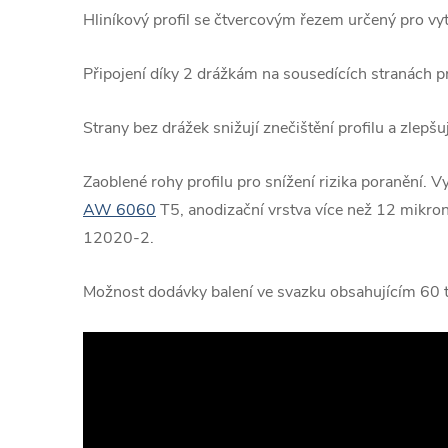
Hliníkový profil se čtvercovým řezem určený pro vyt
Připojení díky 2 drážkám na sousedících stranách pr
Strany bez drážek snižují znečištění profilu a zlepšuj
Zaoblené rohy profilu pro snížení rizika poranění. V
AW 6060
T5, anodizační vrstva více než 12 mikro
12020-2.
Možnost dodávky balení ve svazku obsahujícím 60 t