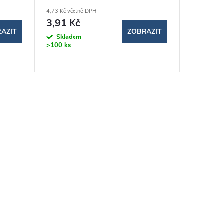
4,73 Kč včetně DPH
14,39 Kč v
3,91 Kč
11,89
AZIT
ZOBRAZIT
Skladem
Sklad
>100 ks
>100 ks