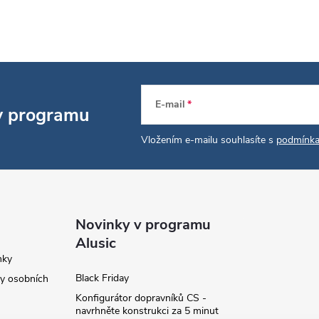
E-mail
 v programu
Vložením e-mailu souhlasíte s
podmínka
Novinky v programu
Alusic
nky
Black Friday
y osobních
Konfigurátor dopravníků CS -
navrhněte konstrukci za 5 minut