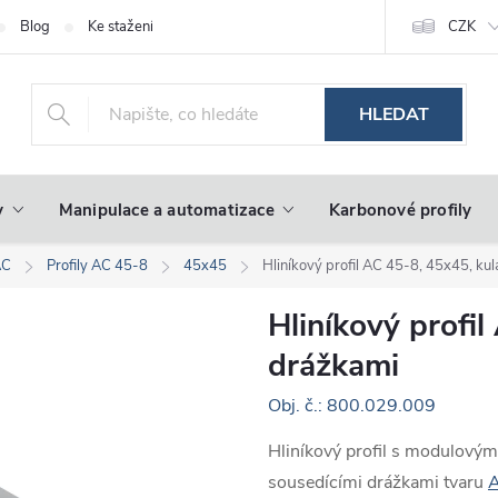
Blog
Ke stažení
CZK
HLEDAT
y
Manipulace a automatizace
Karbonové profily
AC
Profily AC 45-8
45x45
Hliníkový profil AC 45-8, 45x45, kul
Hliníkový profil
drážkami
Obj. č.: 800.029.009
Hliníkový profil s modulový
sousedícími drážkami tvaru