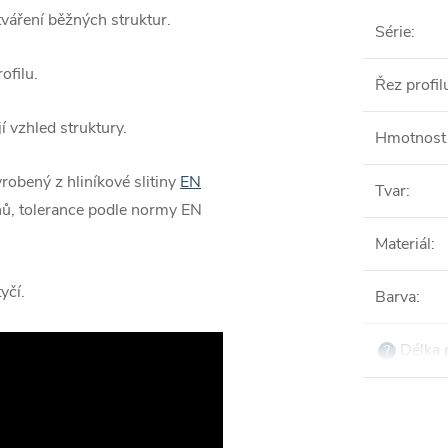
váření běžných struktur.
Série
:
ofilu.
Řez profil
í vzhled struktury.
Hmotnost 
yrobený z hliníkové slitiny
EN
Tvar
:
nů, tolerance podle normy EN
Materiál
:
yčí.
Barva
:
Délka 
?