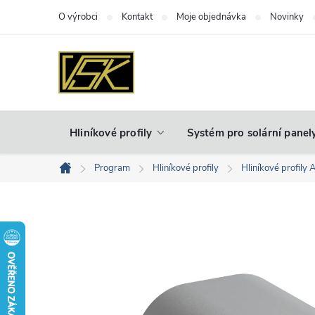
Přejít
O výrobci
Kontakt
Moje objednávka
Novinky
na
obsah
Hliníkové profily
Systém pro solární panel
Program
Hliníkové profily
Hliníkové profily 
Domů