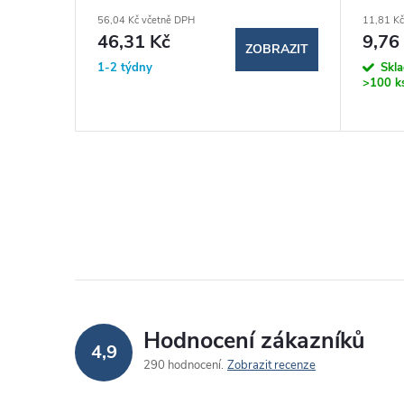
56,04 Kč včetně DPH
11,81 Kč
46,31 Kč
9,76
BRAZIT
ZOBRAZIT
1-2 týdny
Skl
>100 k
Hodnocení zákazníků
4,9
290 hodnocení
Zobrazit recenze