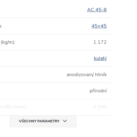
AC 45-8
u
:
45×45
(kg/m)
:
1.172
kulatý
anodizovaný hliník
přírodní
profilu (mm)
:
6 040
VŠECHNY PARAMETRY