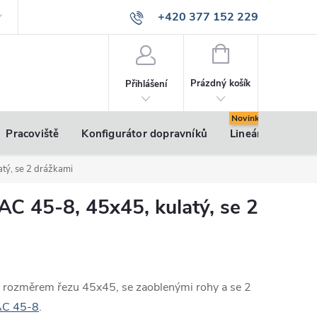
+420 377 152 229
info@vsk-profily.cz
NÁKUPNÍ
KOŠÍK
Prázdný košík
Přihlášení
Pracoviště
Konfigurátor dopravníků
Lineární pohony
atý, se 2 drážkami
 AC 45-8, 45x45, kulatý, se 2
m rozměrem řezu 45x45, se zaoblenými rohy a se 2
AC 45-8
.