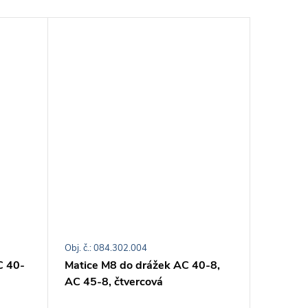
Obj. č.: 084.302.004
Obj. č.: 0
C 40-
Matice M8 do drážek AC 40-8,
Matice 
AC 45-8, čtvercová
AC 40-8