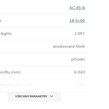
AC 45-8
u
:
18,5×90
(kg/m)
:
1.687
anodizovaný hliník
přírodní
profilu (mm)
:
6 040
trvačnosti lx (cm⁴)
:
2,96
VŠECHNY PARAMETRY