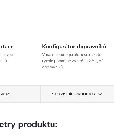
ntace
Konfigurátor dopravníků
hnickou
V našem konfigurátoru si můžete
elů.
rychle pohodlně vytvořit až 5 typů
dopravníků.
ISKUZE
SOUVISEJÍCÍ PRODUKTY
try produktu: