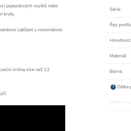
ukcí pojezdových vozíků nebo
Série
:
í kryty.
Řez profil
o extrémní zatížení s minimálním
Hmotnost 
Materiál
:
zační vrstva více než 12
Barva
:
Délka 
?
yčí.
Moment se