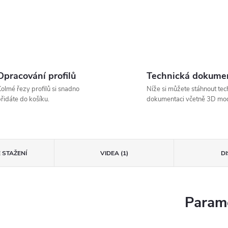
Opracování profilů
Technická dokume
olmé řezy profilů si snadno
Níže si můžete stáhnout tec
řidáte do košíku.
dokumentaci včetně 3D mod
 STAŽENÍ
VIDEA (1)
D
Parame