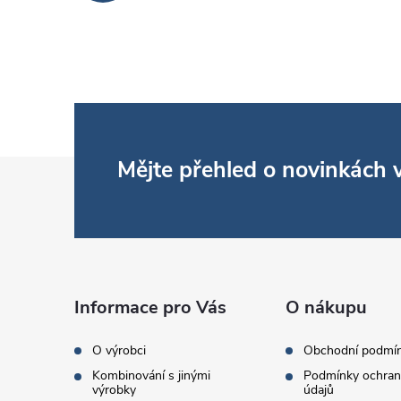
Z
Mějte přehled o novinkách
á
p
a
Informace pro Vás
O nákupu
t
O výrobci
Obchodní podmí
Kombinování s jinými
Podmínky ochran
výrobky
údajů