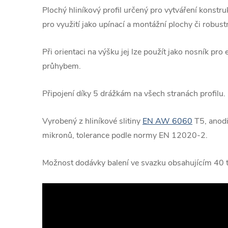
Plochý hliníkový profil určený pro vytváření konstr
pro využití jako upínací a montážní plochy či robustn
Při orientaci na výšku jej lze použít jako nosník pr
průhybem.
Připojení díky 5 drážkám na všech stranách profilu.
Vyrobený z hliníkové slitiny
EN AW 6060
T5, anodi
mikronů, tolerance podle normy EN 12020-2.
Možnost dodávky balení ve svazku obsahujícím 40 t