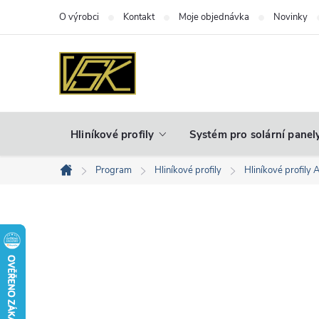
Přejít
O výrobci
Kontakt
Moje objednávka
Novinky
na
obsah
Hliníkové profily
Systém pro solární panel
Program
Hliníkové profily
Hliníkové profily 
Domů