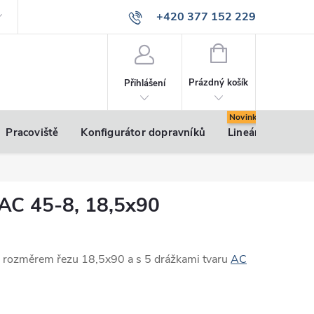
+420 377 152 229
info@vsk-profily.cz
NÁKUPNÍ
KOŠÍK
Prázdný košík
Přihlášení
Pracoviště
Konfigurátor dopravníků
Lineární pohony
l AC 45-8, 18,5x90
m rozměrem řezu 18,5x90 a s 5 drážkami tvaru
AC