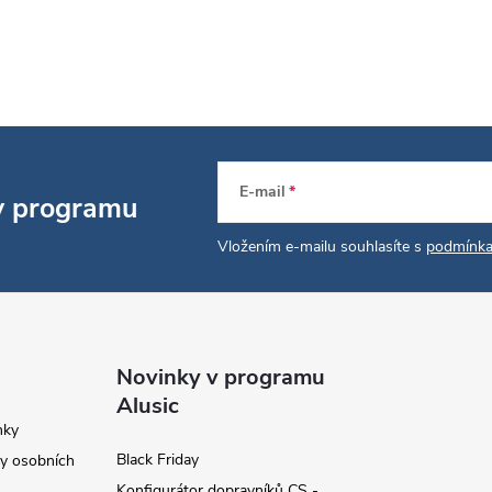
E-mail
 v programu
Vložením e-mailu souhlasíte s
podmínka
Novinky v programu
Alusic
nky
Black Friday
y osobních
Konfigurátor dopravníků CS -