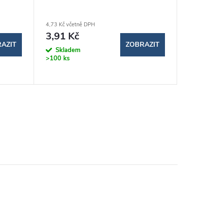
4,73 Kč včetně DPH
14,39 Kč v
3,91 Kč
11,89
AZIT
ZOBRAZIT
Skladem
Sklad
>100 ks
>100 ks