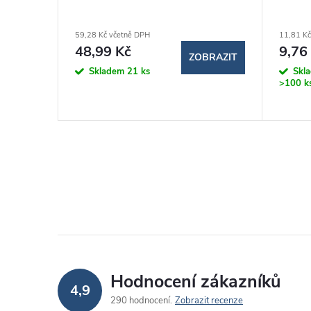
59,28 Kč včetně DPH
11,81 Kč
48,99 Kč
9,76
BRAZIT
ZOBRAZIT
Skladem
21 ks
Skl
>100 k
Hodnocení zákazníků
4,9
290 hodnocení
Zobrazit recenze