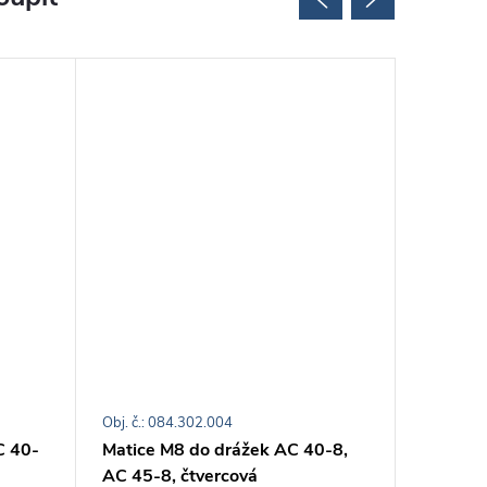
Obj. č.: 084.302.004
Obj. č.: 0
C 40-
Matice M8 do drážek AC 40-8,
Matice 
AC 45-8, čtvercová
AC 40-8