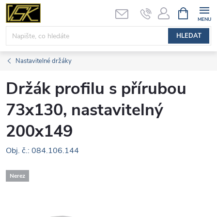
Přejít
NÁKUPNÍ
KOŠÍK
na
obsah
HLEDAT
Nastavitelné držáky
Držák profilu s přírubou
73x130, nastavitelný
200x149
Obj. č.: 084.106.144
Nerez