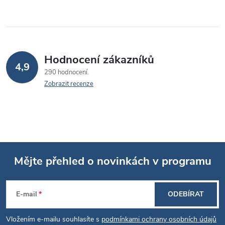
Hodnocení zákazníků
4,9
290 hodnocení
Zobrazit recenze
Mějte přehled o novinkách v programu
Z
E-mail
ODEBÍRAT
á
Vložením e-mailu souhlasíte s
podmínkami ochrany osobních údajů