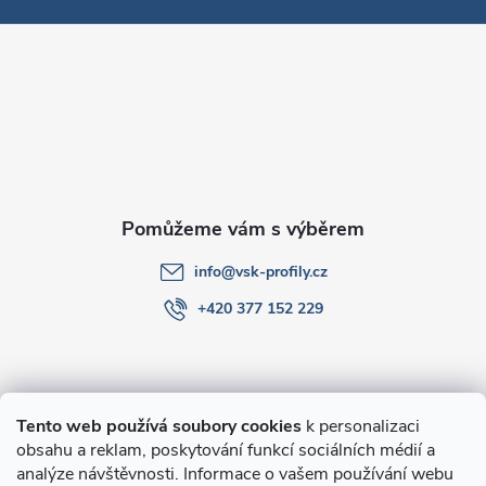
p
a
t
í
info
@
vsk-profily.cz
+420 377 152 229
Informace pro Vás
Tento web používá soubory cookies
k personalizaci
obsahu a reklam, poskytování funkcí sociálních médií a
O nákupu
analýze návštěvnosti. Informace o vašem používání webu