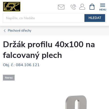
Přejít
NÁKUPNÍ
KOŠÍK
na
obsah
HLEDAT
Plechové střechy
Držák profilu 40x100 na
falcovaný plech
Obj. č.: 084.106.121
Nerez