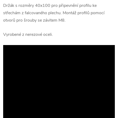
Držák s rozměry 40x100 pro připevnění profilu ke
střechám z falcovaného plechu. Montáž profilů pomocí
otvorů pro šrouby se závitem M8.
Vyrobené z nerezové oceli.