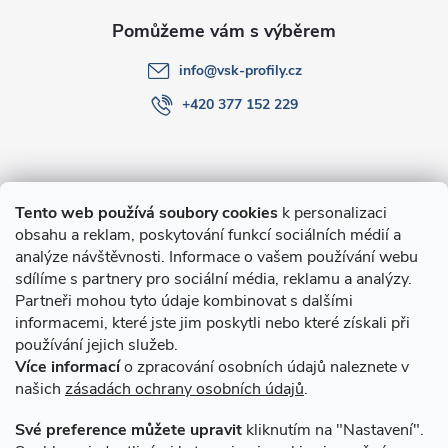
info
@
vsk-profily.cz
+420 377 152 229
Informace pro Vás
Tento web používá soubory cookies
k personalizaci
obsahu a reklam, poskytování funkcí sociálních médií a
O nákupu
analýze návštěvnosti. Informace o vašem používání webu
sdílíme s partnery pro sociální média, reklamu a analýzy.
Partneři mohou tyto údaje kombinovat s dalšími
Novinky v programu Alusic
informacemi, které jste jim poskytli nebo které získali při
používání jejich služeb.
Archiv
Více informací
o zpracování osobních údajů naleznete v
našich
zásadách ochrany osobních údajů
.
Přijímáme online platby
Své preference můžete upravit
kliknutím na "Nastavení".