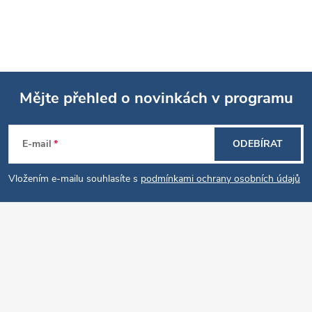
Mějte přehled o novinkách v programu
Z
E-mail
ODEBÍRAT
á
Vložením e-mailu souhlasíte s
podmínkami ochrany osobních údajů
p
a
t
í