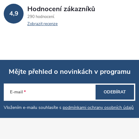
Hodnocení zákazníků
4,9
290 hodnocení
Zobrazit recenze
Mějte přehled o novinkách v programu
Z
E-mail
ODEBÍRAT
á
Vložením e-mailu souhlasíte s
podmínkami ochrany osobních údajů
p
a