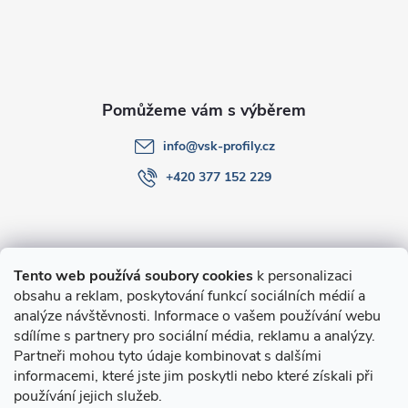
t
í
info
@
vsk-profily.cz
+420 377 152 229
Informace pro Vás
Tento web používá soubory cookies
k personalizaci
obsahu a reklam, poskytování funkcí sociálních médií a
O nákupu
analýze návštěvnosti. Informace o vašem používání webu
sdílíme s partnery pro sociální média, reklamu a analýzy.
Partneři mohou tyto údaje kombinovat s dalšími
Novinky v programu Alusic
informacemi, které jste jim poskytli nebo které získali při
používání jejich služeb.
Archiv