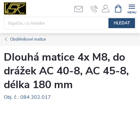
Přejít
NÁKUPNÍ
KOŠÍK
na
obsah
HLEDAT
Obdélníkové matice
Dlouhá matice 4x M8, do
drážek AC 40-8, AC 45-8,
délka 180 mm
Obj. č.: 084.302.017