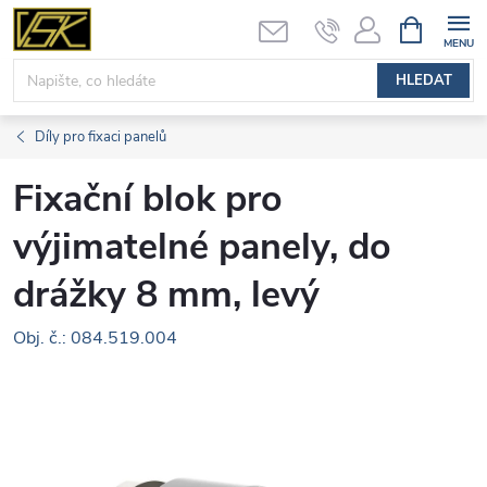
Přejít
NÁKUPNÍ
KOŠÍK
na
obsah
HLEDAT
Díly pro fixaci panelů
Fixační blok pro
výjimatelné panely, do
drážky 8 mm, levý
Obj. č.: 084.519.004