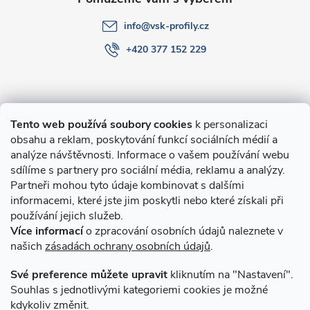
info
@
vsk-profily.cz
+420 377 152 229
Informace pro Vás
Tento web používá soubory cookies
k personalizaci
obsahu a reklam, poskytování funkcí sociálních médií a
O nákupu
analýze návštěvnosti. Informace o vašem používání webu
sdílíme s partnery pro sociální média, reklamu a analýzy.
Partneři mohou tyto údaje kombinovat s dalšími
Novinky v programu Alusic
informacemi, které jste jim poskytli nebo které získali při
používání jejich služeb.
Archiv
Více informací
o zpracování osobních údajů naleznete v
našich
zásadách ochrany osobních údajů
.
Přijímáme online platby
Své preference můžete upravit
kliknutím na "Nastavení".
Souhlas s jednotlivými kategoriemi cookies je možné
kdykoliv změnit.
Způsoby dopravy