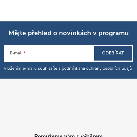
Mějte přehled o novinkách v programu
Z
E-mail
ODEBÍRAT
á
Vložením e-mailu souhlasíte s
podmínkami ochrany osobních údajů
p
a
t
í