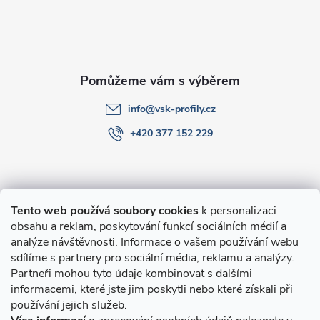
t
í
info
@
vsk-profily.cz
+420 377 152 229
Informace pro Vás
Tento web používá soubory cookies
k personalizaci
obsahu a reklam, poskytování funkcí sociálních médií a
O nákupu
analýze návštěvnosti. Informace o vašem používání webu
sdílíme s partnery pro sociální média, reklamu a analýzy.
Partneři mohou tyto údaje kombinovat s dalšími
Novinky v programu Alusic
informacemi, které jste jim poskytli nebo které získali při
používání jejich služeb.
Archiv