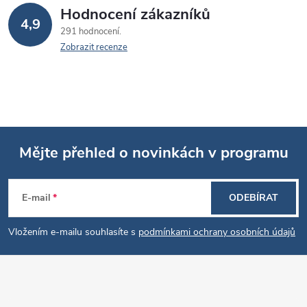
v
Hodnocení zákazníků
4,9
291 hodnocení
ý
Zobrazit recenze
p
i
s
u
Mějte přehled o novinkách v programu
Z
E-mail
ODEBÍRAT
á
Vložením e-mailu souhlasíte s
podmínkami ochrany osobních údajů
p
a