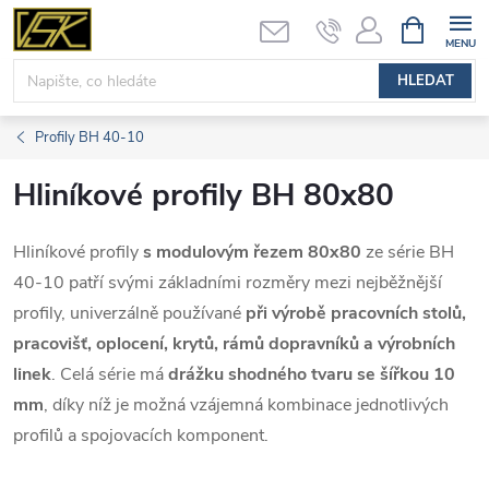
Přejít
NÁKUPNÍ
KOŠÍK
na
obsah
HLEDAT
Profily BH 40-10
Hliníkové profily BH 80x80
Hliníkové profily
s modulovým řezem 80x80
ze série BH
40-10 patří svými základními rozměry mezi nejběžnější
profily, univerzálně používané
při výrobě pracovních stolů,
pracovišť, oplocení, krytů, rámů dopravníků a výrobních
linek
. Celá série má
drážku shodného tvaru se šířkou 10
mm
, díky níž je možná vzájemná kombinace jednotlivých
profilů a spojovacích komponent.