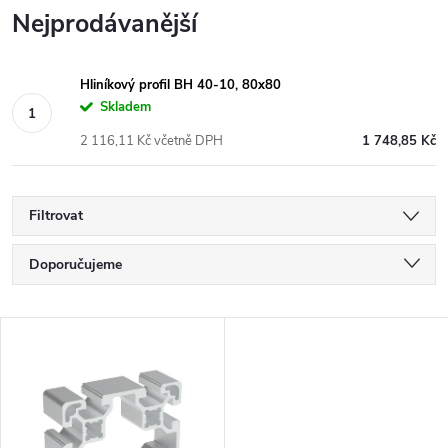
Nejprodávanější
Hliníkový profil BH 40-10, 80x80
Skladem
2 116,11 Kč včetně DPH
1 748,85 Kč
Filtrovat
Ř
Doporučujeme
a
Nejlevnější
V
Nejdražší
z
ý
Nejprodávanější
e
p
Abecedně