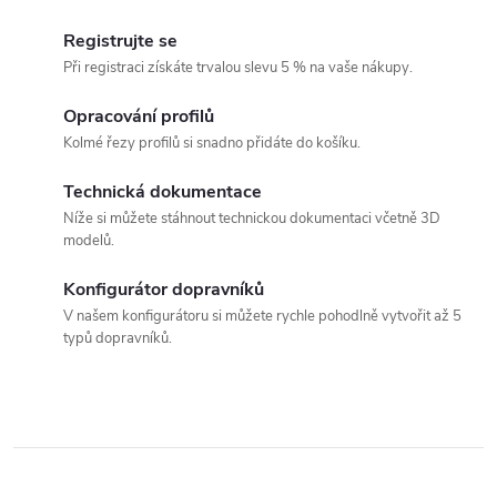
O
ů
ů
v
Registrujte se
Při registraci získáte trvalou slevu 5 % na vaše nákupy.
l
á
Opracování profilů
Kolmé řezy profilů si snadno přidáte do košíku.
d
Technická dokumentace
a
Níže si můžete stáhnout technickou dokumentaci včetně 3D
c
modelů.
í
Konfigurátor dopravníků
p
V našem konfigurátoru si můžete rychle pohodlně vytvořit až 5
typů dopravníků.
r
v
k
y