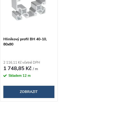
n
i
í
s
p
p
Hliníkový profil BH 40-10,
r
80x80
r
o
o
2 116,11 Kč včetně DPH
d
1 748,85 Kč
/ m
d
Skladem
12 m
u
u
k
ZOBRAZIT
k
t
t