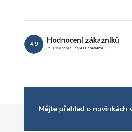
Hodnocení zákazníků
4,9
290 hodnocení
Zobrazit recenze
Z
Mějte přehled o novinkách
á