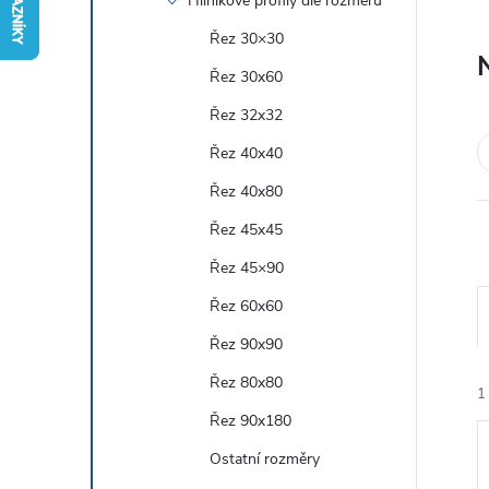
Hliníkové profily dle rozměru
r
Řez 30×30
Řez 30x60
a
Řez 32x32
n
Řez 40x40
Řez 40x80
n
Řez 45x45
í
Řez 45×90
Řez 60x60
p
Řez 90x90
a
Řez 80x80
1
n
Řez 90x180
Ostatní rozměry