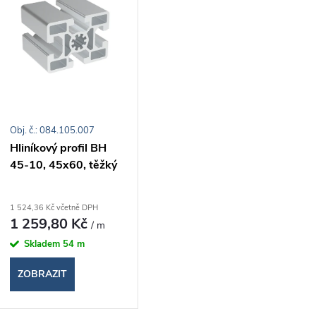
ý
n
p
p
s
r
Obj. č.: 084.105.007
p
Hliníkový profil BH
o
45-10, 45x60, těžký
r
d
o
1 524,36 Kč včetně DPH
1 259,80 Kč
/ m
u
d
Skladem
54 m
k
ZOBRAZIT
u
t