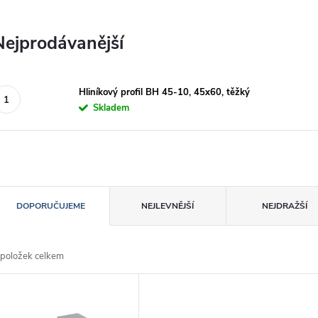
Nejprodávanější
Hliníkový profil BH 45-10, 45x60, těžký
Skladem
Ř
DOPORUČUJEME
NEJLEVNĚJŠÍ
NEJDRAŽŠÍ
a
položek celkem
z
V
e