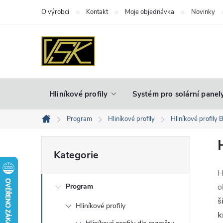
Přejít
O výrobci
Kontakt
Moje objednávka
Novinky
na
obsah
Hliníkové profily
Systém pro solární panel
Program
Hliníkové profily
Hliníkové profily 
Domů
P
Přeskočit
Kategorie
kategorie
o
H
Program
o
s
š
Hliníkové profily
t
k