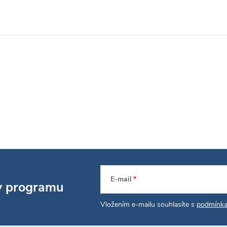
E-mail
 v programu
Vložením e-mailu souhlasíte s
podmínka