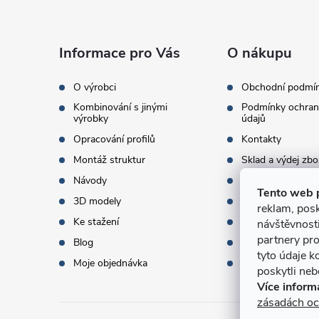
p
a
Informace pro Vás
O nákupu
t
O výrobci
Obchodní podmí
Kombinování s jinými
Podmínky ochran
í
výrobky
údajů
Opracování profilů
Kontakty
Montáž struktur
Sklad a výdej zbo
Návody
Objednací množst
Tento web 
3D modely
Termíny dodání
reklam, posk
Ke stažení
Doprava a platba
návštěvnost
partnery pro
Blog
Dárky k objednáv
tyto údaje k
Moje objednávka
Slovník pojmů
poskytli nebo
Více inform
zásadách oc