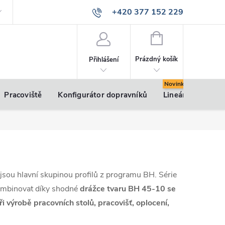
+420 377 152 229
info@vsk-profily.cz
NÁKUPNÍ
KOŠÍK
Prázdný košík
Přihlášení
Pracoviště
Konfigurátor dopravníků
Lineární pohony
sou hlavní skupinou profilů z programu BH. Série
kombinovat díky shodné
drážce tvaru BH 45-10 se
ři výrobě pracovních stolů, pracovišť, oplocení,