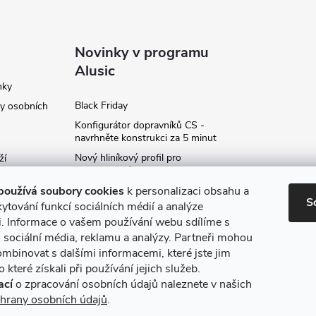
Novinky v programu
Alusic
nky
Black Friday
y osobních
Konfigurátor dopravníků CS -
navrhněte konstrukci za 5 minut
Nový hliníkový profil pro
ží
fotovoltaické panely - kvalita za
ví
příznivou cenu!
používá soubory cookies
k personalizaci obsahu a
S
Moje označení objednávky
ytování funkcí sociálních médií a analýze
i. Informace o vašem používání webu sdílíme s
Rozšíření produktové série
stojanů SP
 sociální média, reklamu a analýzy. Partneři mohou
ce
ombinovat s dalšími informacemi, které jste jim
Archiv
 které získali při používání jejich služeb.
ací
o zpracování osobních údajů naleznete v našich
hrany osobních údajů
.