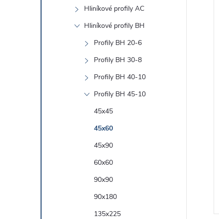
e
Hliníkové profily AC
l
Hliníkové profily BH
í
Profily BH 20-6
i
Profily BH 30-8
Profily BH 40-10
Profily BH 45-10
45x45
45x60
45x90
60x60
90x90
90x180
135x225