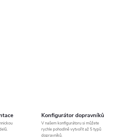
ntace
Konfigurátor dopravníků
hnickou
V našem konfigurátoru si můžete
elů.
rychle pohodlně vytvořit až 5 typů
dopravníků.