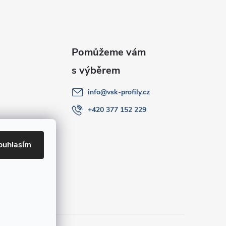
info
@
vsk-profily.cz
+420 377 152 229
ouhlasím