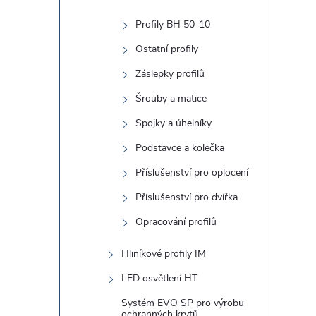
Profily BH 50-10
Ostatní profily
Záslepky profilů
l
Šrouby a matice
Spojky a úhelníky
Podstavce a kolečka
Příslušenství pro oplocení
Příslušenství pro dvířka
í
Opracování profilů
Hliníkové profily IM
r
LED osvětlení HT
Systém EVO SP pro výrobu
ochranných krytů