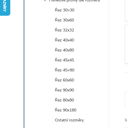
Hliníkové profily dle rozměru
r
Řez 30×30
Řez 30x60
a
Řez 32x32
n
Řez 40x40
Řez 40x80
n
Řez 45x45
í
Řez 45×90
Řez 60x60
p
Řez 90x90
a
Řez 80x80
n
Řez 90x180
Ostatní rozměry
6