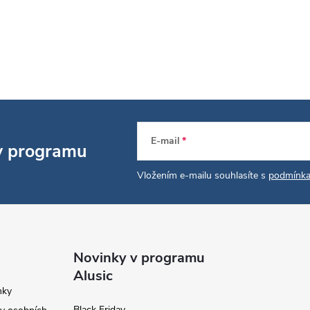
p
v
k
y
v
E-mail
 v programu
ý
Vložením e-mailu souhlasíte s
podmínka
p
s
u
Novinky v programu
Alusic
nky
Black Friday