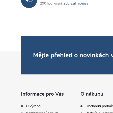
290 hodnocení
Zobrazit recenze
r
Z
Mějte přehled o novinkách
á
i
p
a
Informace pro Vás
O nákupu
t
O výrobci
Obchodní podmí