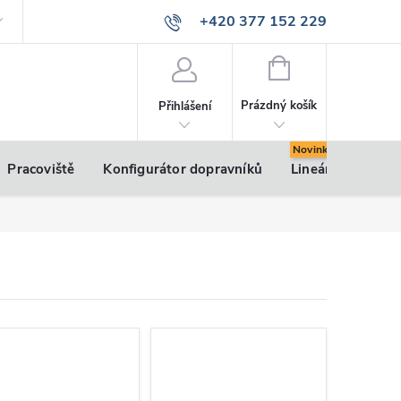
+420 377 152 229
info@vsk-profily.cz
NÁKUPNÍ
KOŠÍK
Prázdný košík
Přihlášení
Pracoviště
Konfigurátor dopravníků
Lineární pohony