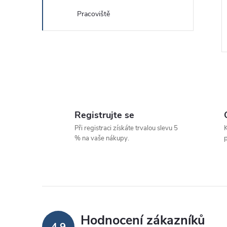
Pracoviště
Registrujte se
l
Při registraci získáte trvalou slevu 5
K
% na vaše nákupy.
p
í
Hodnocení zákazníků
4,9