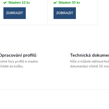
Skladem
10 ks
Skladem
30 ks
ZOBRAZIT
ZOBRAZIT
O
v
Opracování profilů
Technická dokume
olmé řezy profilů si snadno
Níže si můžete stáhnout tec
řidáte do košíku.
dokumentaci včetně 3D mod
á
d
a
c