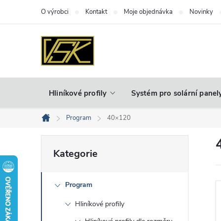
Přejít
O výrobci
Kontakt
Moje objednávka
Novinky
na
obsah
Hliníkové profily
Systém pro solární panel
Program
40×120
Domů
P
Přeskočit
Kategorie
kategorie
o
Program
s
Hliníkové profily
t