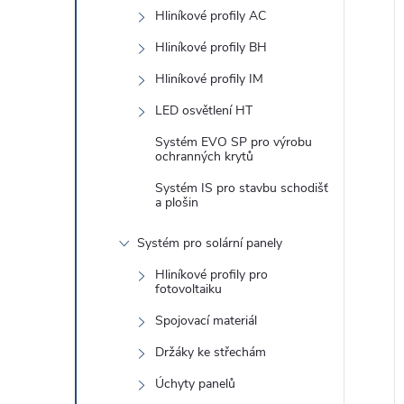
e
Hliníkové profily AC
l
Hliníkové profily BH
Hliníkové profily IM
LED osvětlení HT
í
i
Systém EVO SP pro výrobu
ochranných krytů
Systém IS pro stavbu schodišť
a plošin
Systém pro solární panely
Hliníkové profily pro
fotovoltaiku
Spojovací materiál
Držáky ke střechám
Úchyty panelů