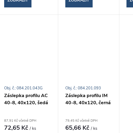
ZOBRAZIT
ZOBRAZIT
Z
u
t
k
ů
t
ů
Obj. č.: 084.201.043G
Obj. č.: 084.201.093
Záslepka profilu AC
Záslepka profilu IM
40-8, 40x120, šedá
40-8, 40x120, černá
87,91 Kč včetně DPH
79,45 Kč včetně DPH
72,65 Kč
65,66 Kč
/ ks
/ ks