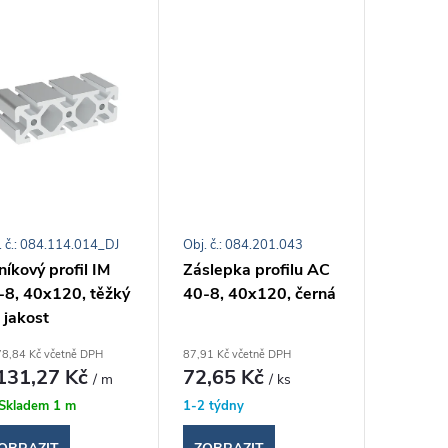
. č.: 084.114.014_DJ
Obj. č.: 084.201.043
níkový profil IM
Záslepka profilu AC
-8, 40x120, těžký
40-8, 40x120, černá
I. jakost
78,84 Kč včetně DPH
87,91 Kč včetně DPH
131,27 Kč
72,65 Kč
/ m
/ ks
Skladem
1 m
1-2 týdny