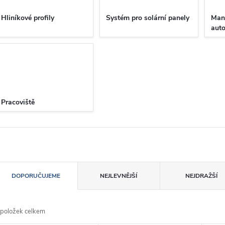
Hliníkové profily
Systém pro solární panely
Man
aut
Pracoviště
Ř
DOPORUČUJEME
NEJLEVNĚJŠÍ
NEJDRAŽŠÍ
a
položek celkem
z