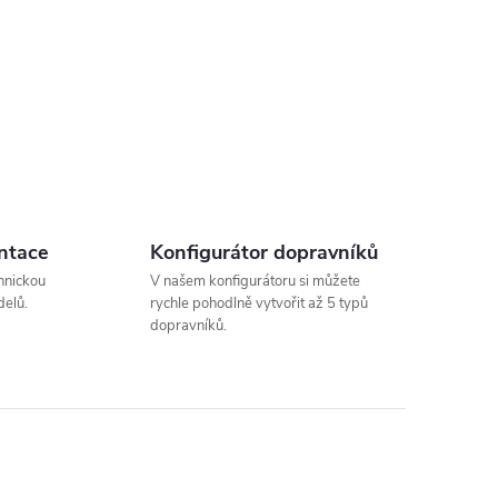
ntace
Konfigurátor dopravníků
hnickou
V našem konfigurátoru si můžete
elů.
rychle pohodlně vytvořit až 5 typů
dopravníků.