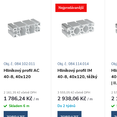
V
Nejprodávanější
e
ý
n
p
p
s
r
Obj. č.: 084.102.011
Obj. č.: 084.114.014
Obj
p
Hliníkový profil AC
Hliníkový profil IM
Hli
o
40-8, 40x120
40-8, 40x120, těžký
40
r
| I
d
o
2 161,35 Kč včetně DPH
3 555,05 Kč včetně DPH
2 5
1 786,24 Kč
2 938,06 Kč
2 
/ m
/ m
u
d
Skladem
6 m
Do 2 týdnů
k