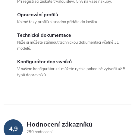
Při registraci získáte trvalou slevu 5 % na vaše nákupy.
l
á
Opracování profilů
Kolmé řezy profilů si snadno přidáte do košíku.
d
Technická dokumentace
a
Níže si můžete stáhnout technickou dokumentaci včetně 3D
c
modelů.
í
Konfigurátor dopravníků
p
V našem konfigurátoru si můžete rychle pohodlně vytvořit až 5
typů dopravníků.
r
v
k
y
v
Hodnocení zákazníků
4,9
290 hodnocení