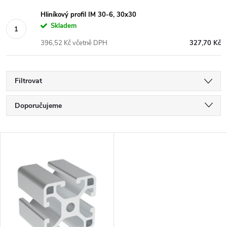
Hliníkový profil IM 30-6, 30x30
Skladem
396,52 Kč včetně DPH
327,70 Kč
Filtrovat
Ř
Doporučujeme
a
Nejlevnější
V
Nejdražší
z
ý
Nejprodávanější
e
p
Abecedně
n
i