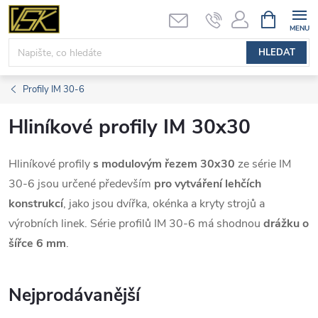
Přejít
NÁKUPNÍ
KOŠÍK
na
obsah
HLEDAT
Profily IM 30-6
Hliníkové profily IM 30x30
Hliníkové profily
s modulovým řezem 30x30
ze série IM
30-6 jsou určené především
pro vytváření lehčích
konstrukcí
, jako jsou dvířka, okénka a kryty strojů a
výrobních linek. Série profilů IM 30-6 má shodnou
drážku o
šířce 6 mm
.
Nejprodávanější