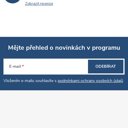
ý
Zobrazit recenze
p
i
s
u
Mějte přehled o novinkách v programu
Z
E-mail
ODEBÍRAT
á
Vložením e-mailu souhlasíte s
podmínkami ochrany osobních údajů
p
a
t