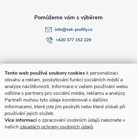
í
info
@
vsk-profily.cz
+420 377 152 229
Informace pro Vás
Tento web používá soubory cookies
k personalizaci
obsahu a reklam, poskytování funkcí sociálních médií a
O nákupu
analýze návštěvnosti. Informace o vašem používání webu
sdílíme s partnery pro sociální média, reklamu a analýzy.
Partneři mohou tyto údaje kombinovat s dalšími
Novinky v programu Alusic
informacemi, které jste jim poskytli nebo které získali při
používání jejich služeb.
Archiv
Více informací
o zpracování osobních údajů naleznete v
našich
zásadách ochrany osobních údajů
.
Přijímáme online platby