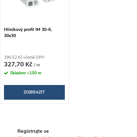
í
s
p
p
Hliníkový profil IM 30-6,
r
30x30
r
o
o
396,52 Kč včetně DPH
d
327,70 Kč
/ m
d
Skladem
>100 m
u
u
k
ZOBRAZIT
k
t
t
O
ů
ů
v
Registrujte se