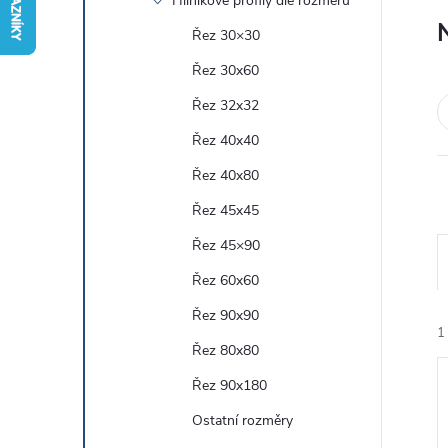
Hliníkové profily dle rozměru
r
Řez 30×30
Řez 30x60
a
Řez 32x32
n
Řez 40x40
Řez 40x80
n
Řez 45x45
í
Řez 45×90
Řez 60x60
p
Řez 90x90
a
1
Řez 80x80
n
Řez 90x180
Ostatní rozměry