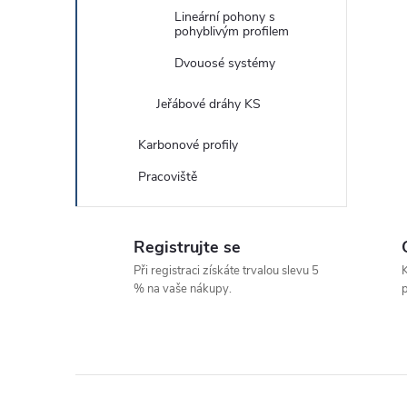
Lineární pohony s
pohyblivým profilem
Dvouosé systémy
Jeřábové dráhy KS
Karbonové profily
Pracoviště
Registrujte se
Při registraci získáte trvalou slevu 5
K
% na vaše nákupy.
p