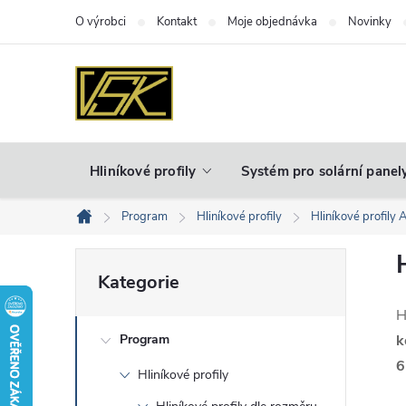
Přejít
O výrobci
Kontakt
Moje objednávka
Novinky
na
obsah
Hliníkové profily
Systém pro solární panel
Program
Hliníkové profily
Hliníkové profily 
Domů
P
Přeskočit
Kategorie
kategorie
o
H
Program
k
s
6
Hliníkové profily
t