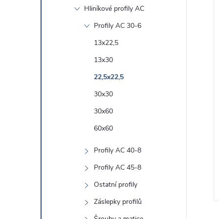
e
Hliníkové profily AC
l
í
Profily AC 30-6
i
13x22,5
13x30
22,5x22,5
30x30
30x60
60x60
Profily AC 40-8
Profily AC 45-8
Ostatní profily
Záslepky profilů
Šrouby a matice