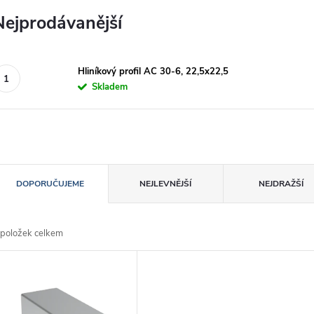
Nejprodávanější
Hliníkový profil AC 30-6, 22,5x22,5
Skladem
Ř
DOPORUČUJEME
NEJLEVNĚJŠÍ
NEJDRAŽŠÍ
a
položek celkem
z
V
e
ý