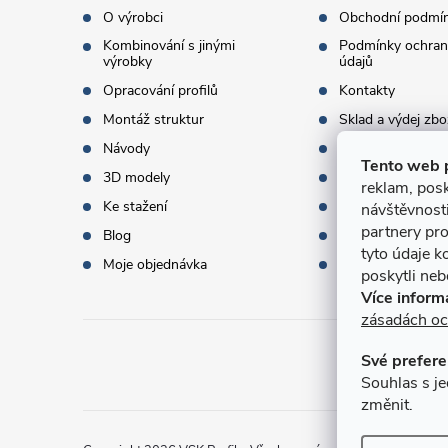
t
O výrobci
Obchodní podmí
Kombinování s jinými
Podmínky ochran
í
výrobky
údajů
Opracování profilů
Kontakty
Montáž struktur
Sklad a výdej zbo
Návody
Objednací množst
Tento web 
3D modely
Termíny dodání
reklam, posk
Ke stažení
Doprava a platba
návštěvnost
partnery pro
Blog
Dárky k objednáv
tyto údaje k
Moje objednávka
Slovník pojmů
poskytli nebo
Více inform
zásadách oc
Své prefere
Přijí
Souhlas s je
změnit.