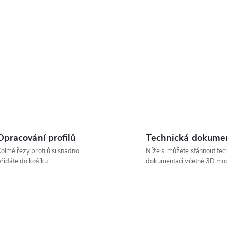
Opracování profilů
Technická dokume
olmé řezy profilů si snadno
Níže si můžete stáhnout tec
řidáte do košíku.
dokumentaci včetně 3D mod