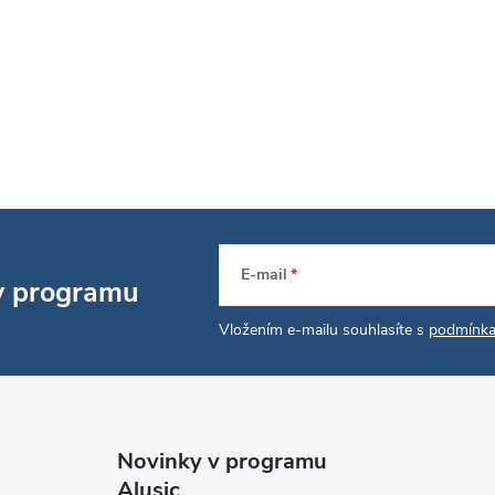
E-mail
 v programu
Vložením e-mailu souhlasíte s
podmínka
Novinky v programu
Alusic