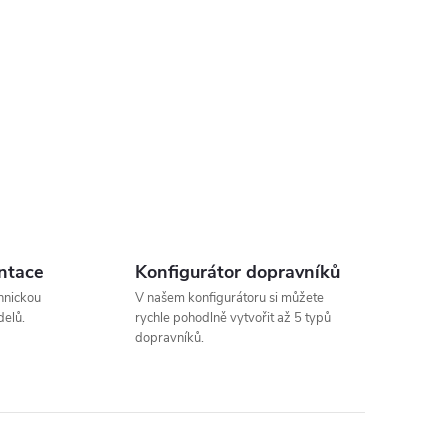
ntace
Konfigurátor dopravníků
hnickou
V našem konfigurátoru si můžete
elů.
rychle pohodlně vytvořit až 5 typů
dopravníků.