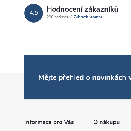
Hodnocení zákazníků
4,9
290 hodnocení
Zobrazit recenze
Z
Mějte přehled o novinkách
á
p
a
Informace pro Vás
O nákupu