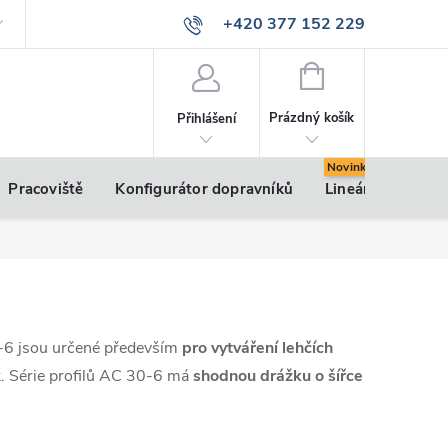
+420 377 152 229
info@vsk-profily.cz
NÁKUPNÍ
KOŠÍK
Prázdný košík
Přihlášení
Pracoviště
Konfigurátor dopravníků
Lineární pohony
-6 jsou určené především
pro vytváření lehčích
ek. Série profilů AC 30-6 má
shodnou drážku o šířce