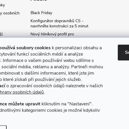
nky
Black Friday
y osobních
Konfigurátor dopravníků CS -
navrhněte konstrukci za 5 minut
Nový hliníkový profil pro
ží
fotovoltaické panely - kvalita za
ví
příznivou cenu!
používá soubory cookies
k personalizaci obsahu a
S
Moje označení objednávky
ytování funkcí sociálních médií a analýze
i. Informace o vašem používání webu sdílíme s
Rozšíření produktové série
stojanů SP
 sociální média, reklamu a analýzy. Partneři mohou
ce
ombinovat s dalšími informacemi, které jste jim
Archiv
 které získali při používání jejich služeb.
ací
o zpracování osobních údajů naleznete v našich
hrany osobních údajů
.
nce můžete upravit
kliknutím na "Nastavení".
máme online platby
Způsoby dopravy
dnotlivými kategoriemi cookies je možné kdykoliv