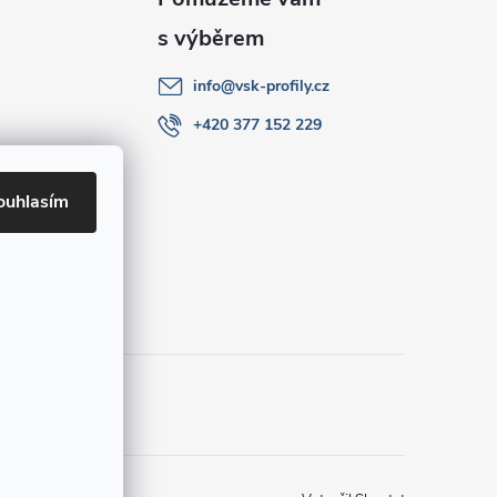
info
@
vsk-profily.cz
+420 377 152 229
ouhlasím