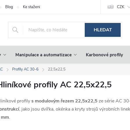
Blog
Ke stažení
CZK
HLEDAT
y
Manipulace a automatizace
Karbonové profily
AC
Profily AC 30-6
22,5x22,5
Hliníkové profily AC 22,5x22,5
liníkové profily
s modulovým řezem 22,5x22,5
ze série AC 30
onstrukcí
, jako jsou dvířka, okénka a kryty strojů výrobních lin
 mm
.