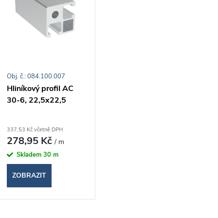
n
p
p
s
r
Obj. č.: 084.100.007
p
Hliníkový profil AC
o
30-6, 22,5x22,5
r
d
o
337,53 Kč včetně DPH
278,95 Kč
/ m
u
d
Skladem
30 m
k
ZOBRAZIT
u
t
k