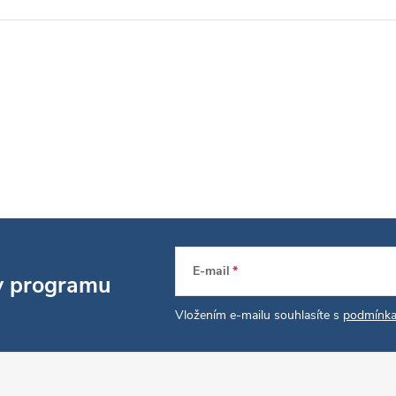
E-mail
 v programu
Vložením e-mailu souhlasíte s
podmínka