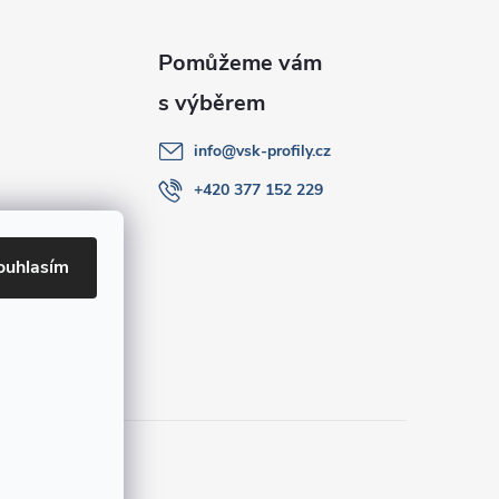
info
@
vsk-profily.cz
+420 377 152 229
ouhlasím