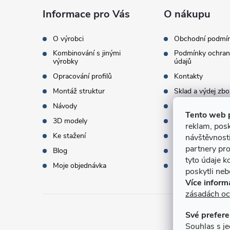
a
Informace pro Vás
O nákupu
t
O výrobci
Obchodní podmí
Kombinování s jinými
Podmínky ochran
í
výrobky
údajů
Opracování profilů
Kontakty
Montáž struktur
Sklad a výdej zbo
Návody
Objednací množst
Tento web 
3D modely
Termíny dodání
reklam, posk
Ke stažení
Doprava a platba
návštěvnost
partnery pro
Blog
Dárky k objednáv
tyto údaje k
Moje objednávka
Slovník pojmů
poskytli nebo
Více inform
zásadách oc
Své prefere
Přijí
Souhlas s je