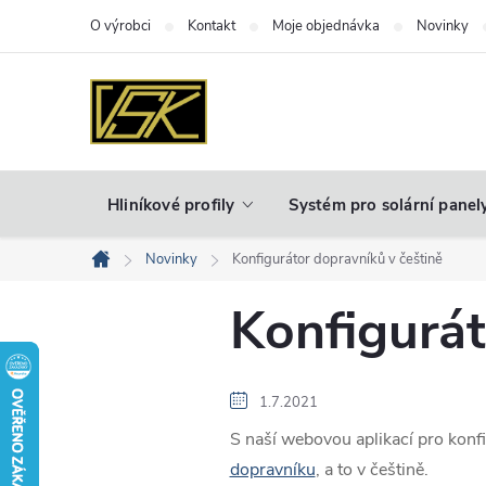
Přejít
O výrobci
Kontakt
Moje objednávka
Novinky
na
obsah
Hliníkové profily
Systém pro solární panel
Novinky
Konfigurátor dopravníků v češtině
Domů
Konfigurát
1.7.2021
S naší webovou aplikací pro konf
dopravníku
, a to v češtině.