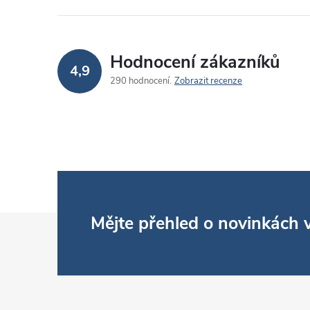
Hodnocení zákazníků
4,9
290 hodnocení
Zobrazit recenze
Z
Mějte přehled o novinkách
á
p