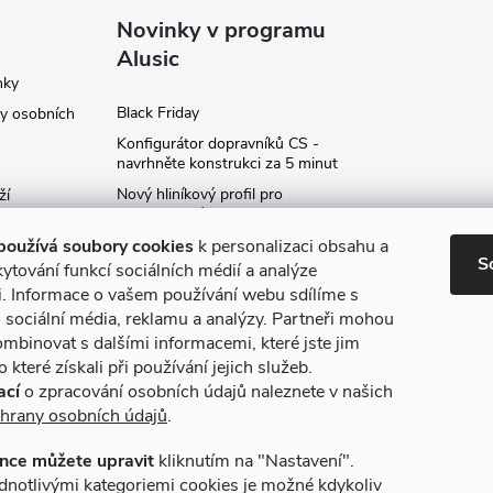
Novinky v programu
Alusic
nky
Black Friday
y osobních
Konfigurátor dopravníků CS -
navrhněte konstrukci za 5 minut
Nový hliníkový profil pro
ží
fotovoltaické panely - kvalita za
ví
příznivou cenu!
používá soubory cookies
k personalizaci obsahu a
S
Moje označení objednávky
ytování funkcí sociálních médií a analýze
i. Informace o vašem používání webu sdílíme s
Rozšíření produktové série
stojanů SP
 sociální média, reklamu a analýzy. Partneři mohou
ce
ombinovat s dalšími informacemi, které jste jim
Archiv
 které získali při používání jejich služeb.
ací
o zpracování osobních údajů naleznete v našich
hrany osobních údajů
.
nce můžete upravit
kliknutím na "Nastavení".
máme online platby
Způsoby dopravy
dnotlivými kategoriemi cookies je možné kdykoliv