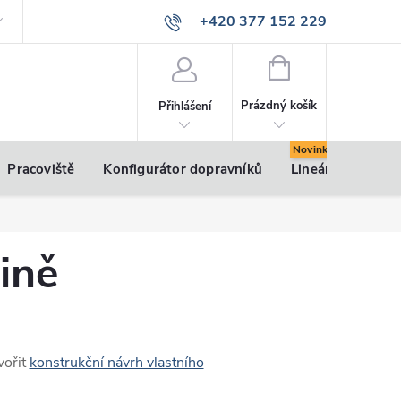
+420 377 152 229
info@vsk-profily.cz
NÁKUPNÍ
KOŠÍK
Prázdný košík
Přihlášení
Pracoviště
Konfigurátor dopravníků
Lineární pohony
ině
vořit
konstrukční návrh vlastního