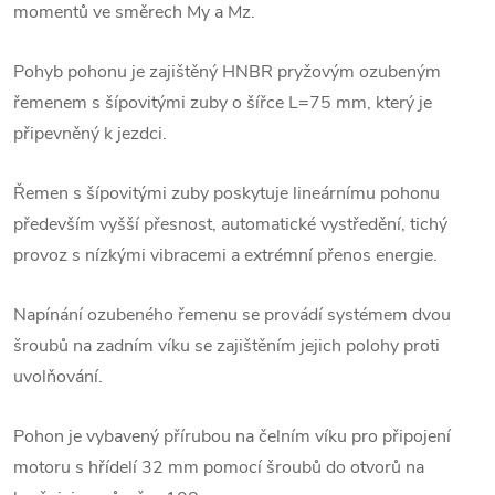
momentů ve směrech My a Mz.
Pohyb pohonu je zajištěný HNBR pryžovým ozubeným
řemenem s šípovitými zuby o šířce L=75 mm, který je
připevněný k jezdci.
Řemen s šípovitými zuby poskytuje lineárnímu pohonu
především vyšší přesnost, automatické vystředění, tichý
provoz s nízkými vibracemi a extrémní přenos energie.
Napínání ozubeného řemenu se provádí systémem dvou
šroubů na zadním víku se zajištěním jejich polohy proti
uvolňování.
Pohon je vybavený přírubou na čelním víku pro připojení
motoru s hřídelí 32 mm pomocí šroubů do otvorů na