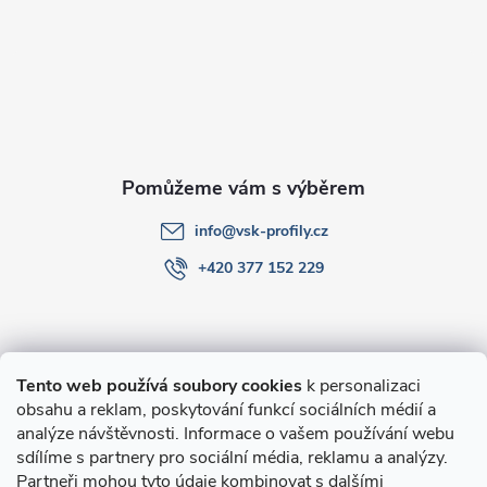
a
t
í
info
@
vsk-profily.cz
+420 377 152 229
Informace pro Vás
Tento web používá soubory cookies
k personalizaci
obsahu a reklam, poskytování funkcí sociálních médií a
O nákupu
analýze návštěvnosti. Informace o vašem používání webu
sdílíme s partnery pro sociální média, reklamu a analýzy.
Partneři mohou tyto údaje kombinovat s dalšími
Novinky v programu Alusic