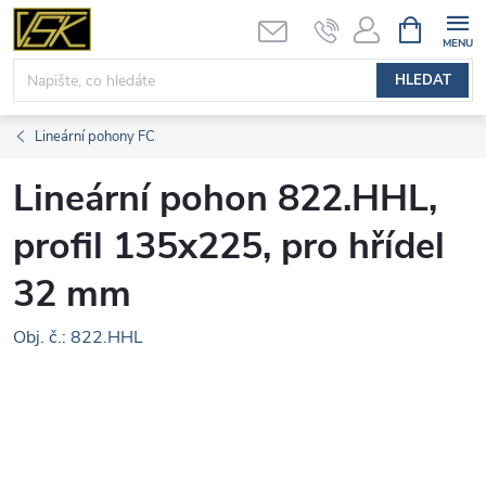
Přejít
NÁKUPNÍ
KOŠÍK
na
obsah
HLEDAT
Lineární pohony FC
Lineární pohon 822.HHL,
profil 135x225, pro hřídel
32 mm
Obj. č.: 822.HHL