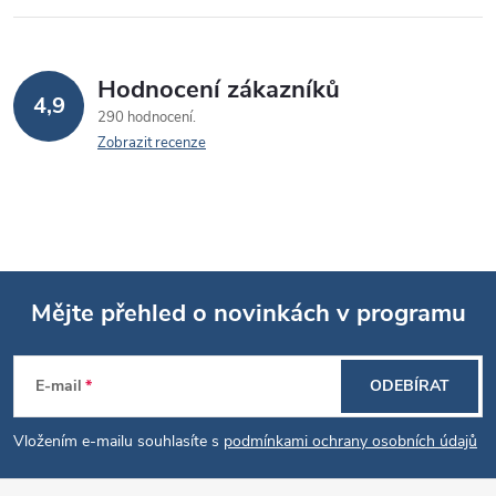
Hodnocení zákazníků
4,9
290 hodnocení
Zobrazit recenze
Mějte přehled o novinkách v programu
Z
E-mail
ODEBÍRAT
á
Vložením e-mailu souhlasíte s
podmínkami ochrany osobních údajů
p