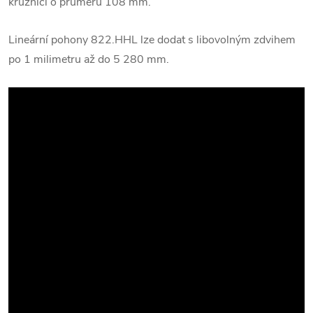
kružnici o průměru 108 mm.
Lineární pohony 822.HHL lze dodat s libovolným zdvihem
po 1 milimetru až do 5 280 mm.