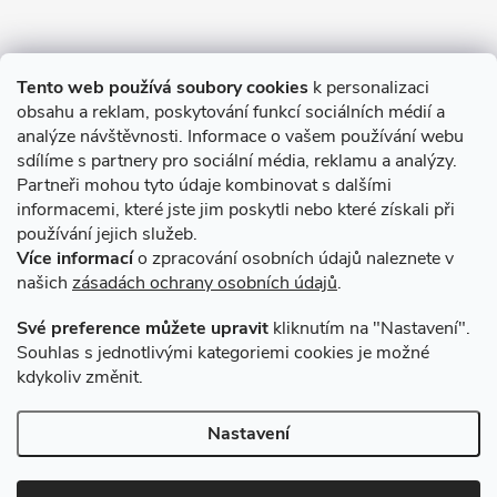
Informace pro Vás
Tento web používá soubory cookies
k personalizaci
obsahu a reklam, poskytování funkcí sociálních médií a
O nákupu
analýze návštěvnosti. Informace o vašem používání webu
sdílíme s partnery pro sociální média, reklamu a analýzy.
Partneři mohou tyto údaje kombinovat s dalšími
Novinky v programu Alusic
informacemi, které jste jim poskytli nebo které získali při
používání jejich služeb.
Archiv
Více informací
o zpracování osobních údajů naleznete v
našich
zásadách ochrany osobních údajů
.
Přijímáme online platby
Své preference můžete upravit
kliknutím na "Nastavení".
Souhlas s jednotlivými kategoriemi cookies je možné
kdykoliv změnit.
Způsoby dopravy
Nastavení
Copyright 2026
VSK Profily
. Všechna práva vyhrazena.