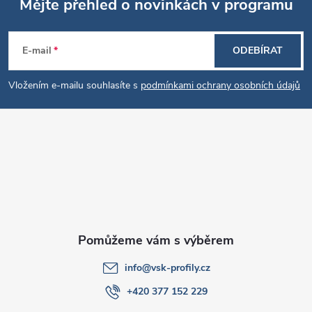
Mějte přehled o novinkách v programu
Z
E-mail
ODEBÍRAT
á
Vložením e-mailu souhlasíte s
podmínkami ochrany osobních údajů
p
a
t
í
info
@
vsk-profily.cz
+420 377 152 229