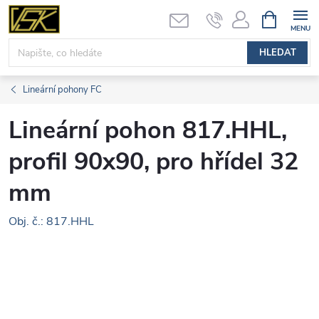
Přejít
NÁKUPNÍ
KOŠÍK
na
obsah
HLEDAT
Lineární pohony FC
Lineární pohon 817.HHL,
profil 90x90, pro hřídel 32
mm
Obj. č.: 817.HHL