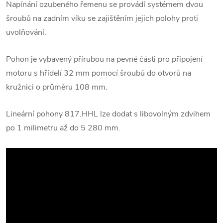
Napínání ozubeného řemenu se provádí systémem dvou
šroubů na zadním víku se zajištěním jejich polohy proti
uvolňování.
Pohon je vybavený přírubou na pevné části pro připojení
motoru s hřídelí 32 mm pomocí šroubů do otvorů na
kružnici o průměru 108 mm.
Lineární pohony 817.HHL lze dodat s libovolným zdvihem
po 1 milimetru až do 5 280 mm.