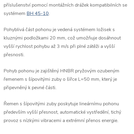
příslušenství pomocí montážních drážek kompatibilních se
systémem
BH 45-10
.
Pohyblivá část pohonu je vedená systémem ložisek s
kluznými podložkami 20 mm, což umožňuje dosáhnout
vyšší rychlost pohybu až 3 m/s při plné zátěži a vyšší
přesnosti.
Pohyb pohonu je zajištěný HNBR pryžovým ozubeným
řemenem s šípovitými zuby o šířce L=50 mm, který je
připevněný k pevné části.
Řemen s šípovitými zuby poskytuje lineárnímu pohonu
především vyšší přesnost, automatické vystředění, tichý
provoz s nízkými vibracemi a extrémní přenos energie.