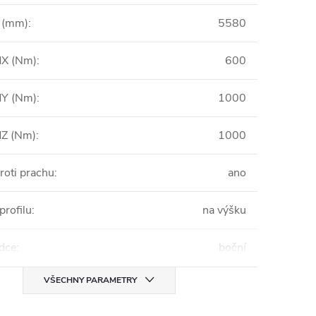
 (mm)
:
5580
X (Nm)
:
600
Y (Nm)
:
1000
Z (Nm)
:
1000
roti prachu
:
ano
profilu
:
na výšku
zdce
:
boční
VŠECHNY PARAMETRY