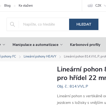
Blog
Ke stažení
CZK
HLEDAT
y
Manipulace a automatizace
Karbonové profily
ní pohony FC
Lineární pohony HEAVY
Lineární pohon 814.VVL.P, pro
Lineární pohon 
pro hřídel 22 
Obj. č.: 814.VVL.P
Lineární pohon s vertikálně 
jezdcem s ložisky s vnějším