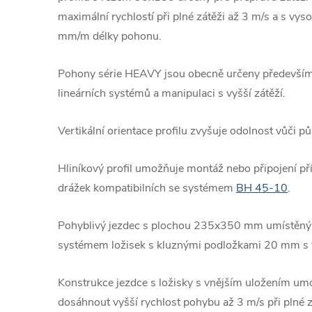
maximální rychlostí při plné zátěži až 3 m/s a s vy
mm/m délky pohonu.
Pohony série HEAVY jsou obecně určeny především
lineárních systémů a manipulaci s vyšší zátěží.
Vertikální orientace profilu zvyšuje odolnost vůči p
Hliníkový profil umožňuje montáž nebo připojení p
drážek kompatibilních se systémem
BH 45-10
.
Pohyblivý jezdec s plochou 235x350 mm umístěný v
systémem ložisek s kluznými podložkami 20 mm s 
Konstrukce jezdce s ložisky s vnějším uložením 
dosáhnout vyšší rychlost pohybu až 3 m/s při plné zá