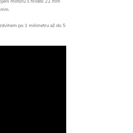
ojení motoru s hřídelí 22 mm
2 mm.
zdvihem po 1 milimetru až do 5