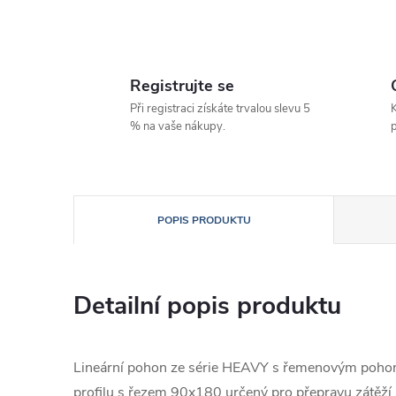
Registrujte se
Při registraci získáte trvalou slevu 5
K
% na vaše nákupy.
p
POPIS PRODUKTU
Detailní popis produktu
Lineární pohon ze série HEAVY s řemenovým pohon
profilu s řezem 90x180 určený pro přepravu zátěží 