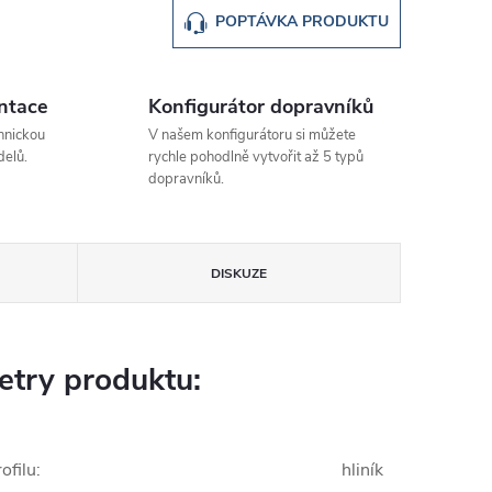
POPTÁVKA PRODUKTU
ntace
Konfigurátor dopravníků
hnickou
V našem konfigurátoru si můžete
elů.
rychle pohodlně vytvořit až 5 typů
dopravníků.
DISKUZE
try produktu:
ofilu
:
hliník