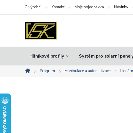
Přejít
O výrobci
Kontakt
Moje objednávka
Novinky
na
obsah
Hliníkové profily
Systém pro solární panel
Program
Manipulace a automatizace
Lineár
Domů