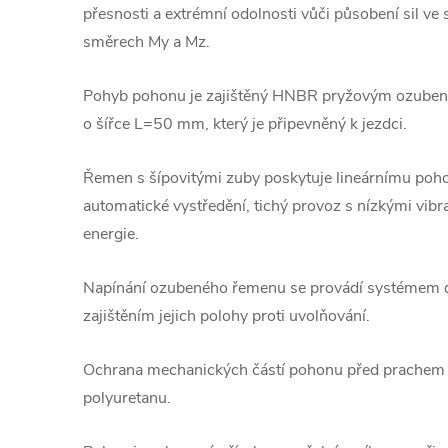
přesnosti a extrémní odolnosti vůči působení sil v
směrech My a Mz.
Pohyb pohonu je zajištěný HNBR pryžovým ozuben
o šířce L=50 mm, který je připevněný k jezdci.
Řemen s šípovitými zuby poskytuje lineárnímu poh
automatické vystředění, tichý provoz s nízkými vib
energie.
Napínání ozubeného řemenu se provádí systémem d
zajištěním jejich polohy proti uvolňování.
Ochrana mechanických částí pohonu před prachem d
polyuretanu.