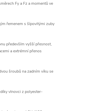
e směrech Fy a Fz a momentů ve
ým řemenem s šípovitými zuby
onu především vyšší přesnost,
racemi a extrémní přenos
vou šroubů na zadním víku se
íky vlnovci z polyester-