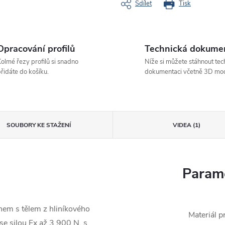
Sdílet
Tisk
Opracování profilů
Technická dokume
olmé řezy profilů si snadno
Níže si můžete stáhnout tec
řidáte do košíku.
dokumentaci včetně 3D mod
SOUBORY KE STAŽENÍ
VIDEA (1)
Parame
em s tělem z hliníkového
Materiál pr
se silou Fx až 3 900 N, s