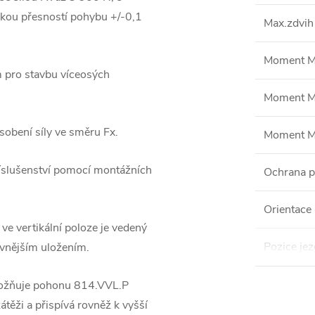
sokou přesností pohybu +/-0,1
Max.zdvih
Moment M
 pro stavbu víceosých
Moment M
ůsobení síly ve směru Fx.
Moment M
říslušenství pomocí montážních
Ochrana p
Orientace 
e vertikální poloze je vedený
Pozice je
vnějším uložením.
umožňuje pohonu 814.VVL.P
těži a přispívá rovněž k vyšší