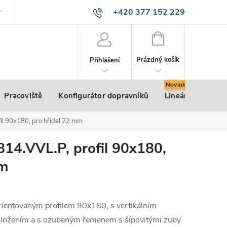
+420 377 152 229
info@vsk-profily.cz
NÁKUPNÍ
KOŠÍK
Prázdný košík
Přihlášení
Pracoviště
Konfigurátor dopravníků
Lineární pohony
fil 90x180, pro hřídel 22 mm
814.VVL.P, profil 90x180,
mm
orientovaným profilem 90x180, s vertikálním
 uložením a s ozubeným řemenem s šípovitými zuby