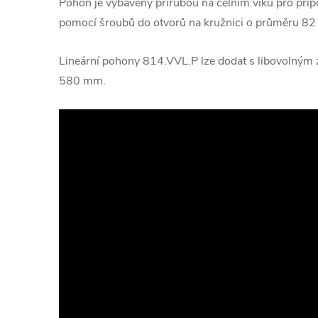
Pohon je vybavený přírubou na čelním víku pro přip
pomocí šroubů do otvorů na kružnici o průměru 8
Lineární pohony 814.VVL.P lze dodat s libovolným 
580 mm.