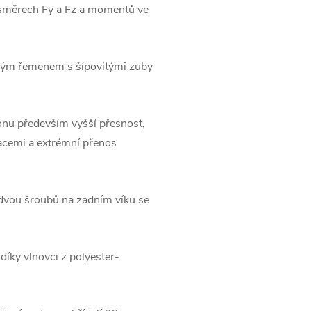
e směrech Fy a Fz a momentů ve
ým řemenem s šípovitými zuby
onu především vyšší přesnost,
racemi a extrémní přenos
vou šroubů na zadním víku se
íky vlnovci z polyester-