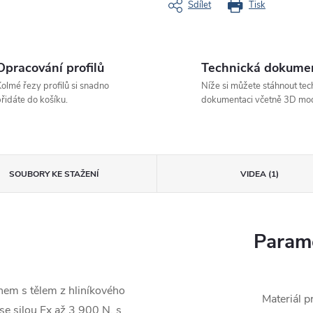
Sdílet
Tisk
Opracování profilů
Technická dokume
olmé řezy profilů si snadno
Níže si můžete stáhnout tec
řidáte do košíku.
dokumentaci včetně 3D mod
SOUBORY KE STAŽENÍ
VIDEA (1)
Parame
em s tělem z hliníkového
Materiál pr
se silou Fx až 3 900 N, s