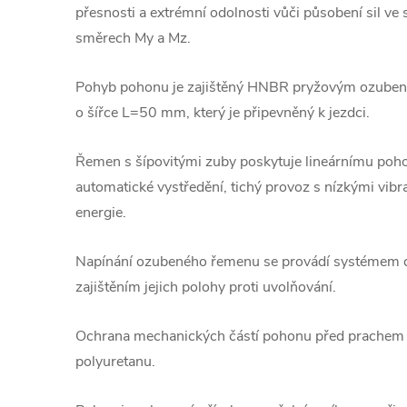
přesnosti a extrémní odolnosti vůči působení sil v
směrech My a Mz.
Pohyb pohonu je zajištěný HNBR pryžovým ozuben
o šířce L=50 mm, který je připevněný k jezdci.
Řemen s šípovitými zuby poskytuje lineárnímu poh
automatické vystředění, tichý provoz s nízkými vib
energie.
Napínání ozubeného řemenu se provádí systémem d
zajištěním jejich polohy proti uvolňování.
Ochrana mechanických částí pohonu před prachem d
polyuretanu.