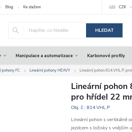
Blog
Ke stažení
CZK
HLEDAT
y
Manipulace a automatizace
Karbonové profily
ní pohony FC
Lineární pohony HEAVY
Lineární pohon 814.VHL.P, pro
Lineární pohon 
pro hřídel 22 
Obj. č.: 814.VHL.P
Lineární pohon s vertikálně 
jezdcem s ložisky s vnějším