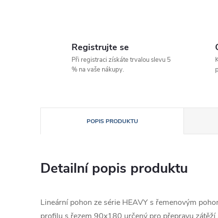
Registrujte se
Při registraci získáte trvalou slevu 5
K
% na vaše nákupy.
p
POPIS PRODUKTU
Detailní popis produktu
Lineární pohon ze série HEAVY s řemenovým pohon
profilu s řezem 90x180 určený pro přepravu zátěží 