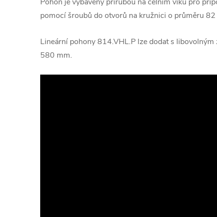
Pohon je vybavený přírubou na čelním víku pro přip
pomocí šroubů do otvorů na kružnici o průměru 8
Lineární pohony 814.VHL.P lze dodat s libovolným 
580 mm.