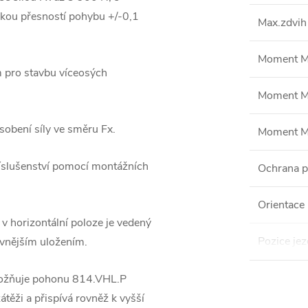
sokou přesností pohybu +/-0,1
Max.zdvih
Moment M
 pro stavbu víceosých
Moment M
ůsobení síly ve směru Fx.
Moment M
říslušenství pomocí montážních
Ochrana p
Orientace 
 horizontální poloze je vedený
Pozice je
vnějším uložením.
umožňuje pohonu 814.VHL.P
těži a přispívá rovněž k vyšší