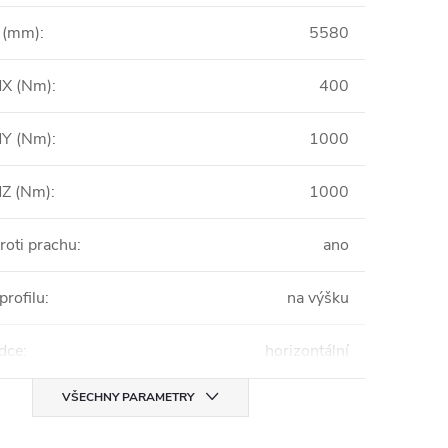
 (mm)
:
5580
X (Nm)
:
400
Y (Nm)
:
1000
Z (Nm)
:
1000
roti prachu
:
ano
profilu
:
na výšku
zdce
:
horizontální
VŠECHNY PARAMETRY