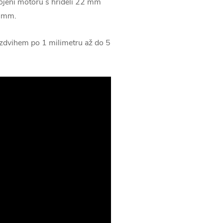
ojení motoru s hřídelí 22 mm
2 mm.
zdvihem po 1 milimetru až do 5