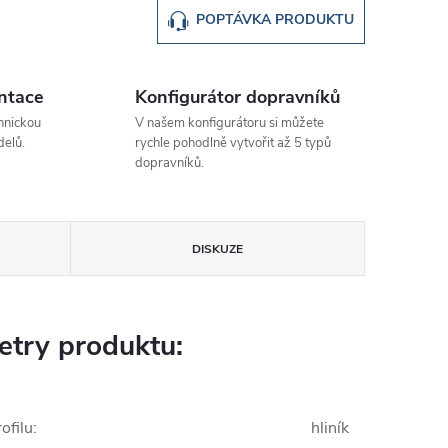
POPTÁVKA PRODUKTU
ntace
Konfigurátor dopravníků
hnickou
V našem konfigurátoru si můžete
elů.
rychle pohodlně vytvořit až 5 typů
dopravníků.
DISKUZE
try produktu:
ofilu
:
hliník