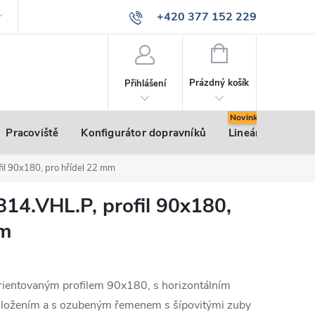
+420 377 152 229
info@vsk-profily.cz
NÁKUPNÍ
KOŠÍK
Prázdný košík
Přihlášení
Pracoviště
Konfigurátor dopravníků
Lineární pohony
fil 90x180, pro hřídel 22 mm
814.VHL.P, profil 90x180,
mm
orientovaným profilem 90x180, s horizontálním
 uložením a s ozubeným řemenem s šípovitými zuby