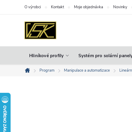
Přejít
O výrobci
Kontakt
Moje objednávka
Novinky
na
obsah
Hliníkové profily
Systém pro solární panel
Program
Manipulace a automatizace
Lineár
Domů