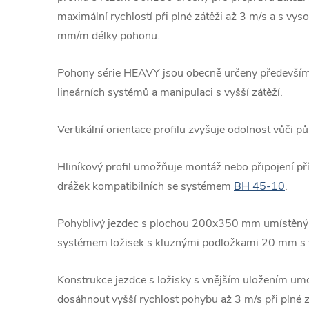
maximální rychlostí při plné zátěži až 3 m/s a s vy
mm/m délky pohonu.
Pohony série HEAVY jsou obecně určeny především
lineárních systémů a manipulaci s vyšší zátěží.
Vertikální orientace profilu zvyšuje odolnost vůči p
Hliníkový profil umožňuje montáž nebo připojení p
drážek kompatibilních se systémem
BH 45-10
.
Pohyblivý jezdec s plochou 200x350 mm umístěný v
systémem ložisek s kluznými podložkami 20 mm s 
Konstrukce jezdce s ložisky s vnějším uložením 
dosáhnout vyšší rychlost pohybu až 3 m/s při plné zá