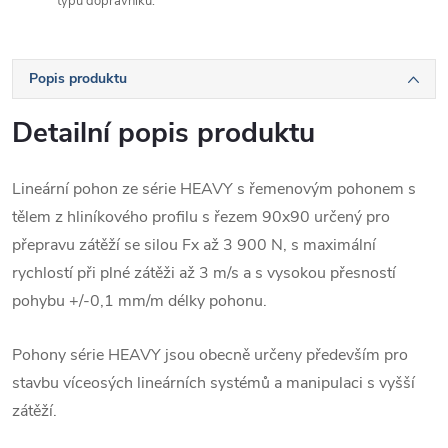
typů dopravníků.
Popis produktu
Detailní popis produktu
Lineární pohon ze série HEAVY s řemenovým pohonem s
tělem z hliníkového profilu s řezem 90x90 určený pro
přepravu zátěží se silou Fx až 3 900 N, s maximální
rychlostí při plné zátěži až 3 m/s a s vysokou přesností
pohybu +/-0,1 mm/m délky pohonu.
Pohony série HEAVY jsou obecně určeny především pro
stavbu víceosých lineárních systémů a manipulaci s vyšší
zátěží.