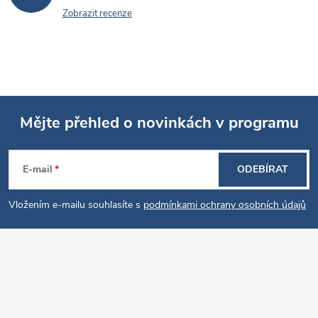
Zobrazit recenze
Mějte přehled o novinkách v programu
Z
E-mail
ODEBÍRAT
á
Vložením e-mailu souhlasíte s
podmínkami ochrany osobních údajů
p
a
t