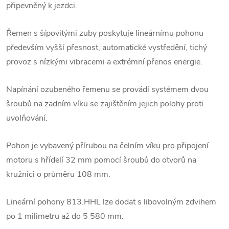
připevněný k jezdci.
Řemen s šípovitými zuby poskytuje lineárnímu pohonu
především vyšší přesnost, automatické vystředění, tichý
provoz s nízkými vibracemi a extrémní přenos energie.
Napínání ozubeného řemenu se provádí systémem dvou
šroubů na zadním víku se zajištěním jejich polohy proti
uvolňování.
Pohon je vybavený přírubou na čelním víku pro připojení
motoru s hřídelí 32 mm pomocí šroubů do otvorů na
kružnici o průměru 108 mm.
Lineární pohony 813.HHL lze dodat s libovolným zdvihem
po 1 milimetru až do 5 580 mm.