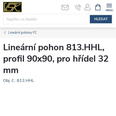
Přejít
NÁKUPNÍ
KOŠÍK
na
obsah
HLEDAT
Lineární pohony FC
Lineární pohon 813.HHL,
profil 90x90, pro hřídel 32
mm
Obj. č.: 813.HHL