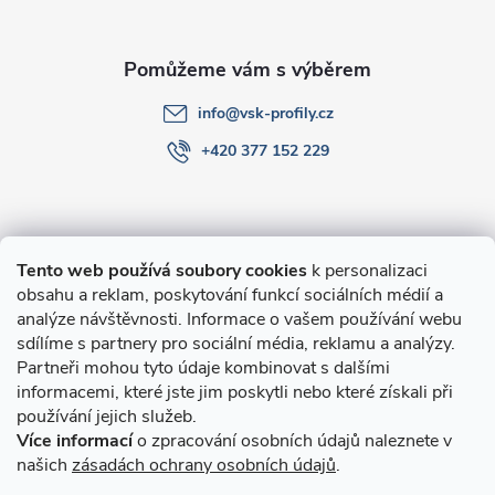
í
info
@
vsk-profily.cz
+420 377 152 229
Informace pro Vás
Tento web používá soubory cookies
k personalizaci
obsahu a reklam, poskytování funkcí sociálních médií a
O nákupu
analýze návštěvnosti. Informace o vašem používání webu
sdílíme s partnery pro sociální média, reklamu a analýzy.
Partneři mohou tyto údaje kombinovat s dalšími
Novinky v programu Alusic
informacemi, které jste jim poskytli nebo které získali při
používání jejich služeb.
Archiv
Více informací
o zpracování osobních údajů naleznete v
našich
zásadách ochrany osobních údajů
.
Přijímáme online platby