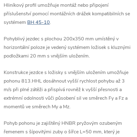
Hliníkový profil umožňuje montáž nebo připojení
příslušenství pomocí montážních drážek kompatibilních se
systémem
BH 45-10
.
Pohyblivý jezdec s plochou 200x350 mm umístěný v
horizontální poloze je vedený systémem ložisek s kluznými
podložkami 20 mm s vnějším uložením.
Konstrukce jezdce s ložisky s vnějším uložením umožňuje
pohonu 813.HHL dosáhnout vyšší rychlost pohybu až 3
m/s při plné zátěži a přispívá rovněž k vyšší přesnosti a
extrémní odolnosti vůči působení sil ve směrech Fy a Fz a
momentů ve směrech My a Mz.
Pohyb pohonu je zajištěný HNBR pryžovým ozubeným
řemenem s šípovitými zuby o šířce L=50 mm, který je