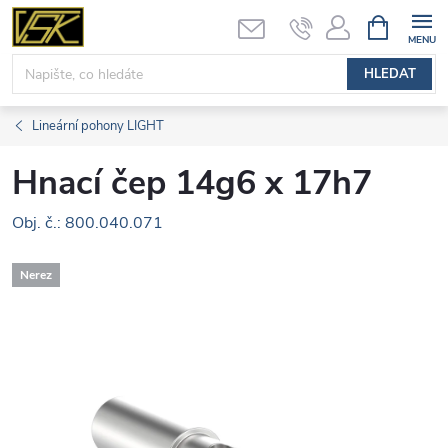
Přejít
NÁKUPNÍ
KOŠÍK
na
obsah
HLEDAT
Lineární pohony LIGHT
Hnací čep 14g6 x 17h7
Obj. č.: 800.040.071
Nerez