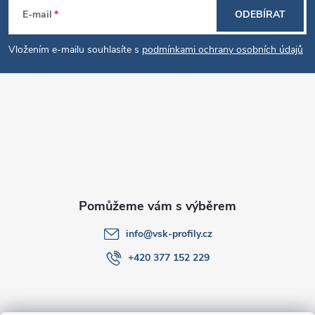
Z
E-mail
ODEBÍRAT
á
Vložením e-mailu souhlasíte s
podmínkami ochrany osobních údajů
p
a
t
í
info
@
vsk-profily.cz
+420 377 152 229