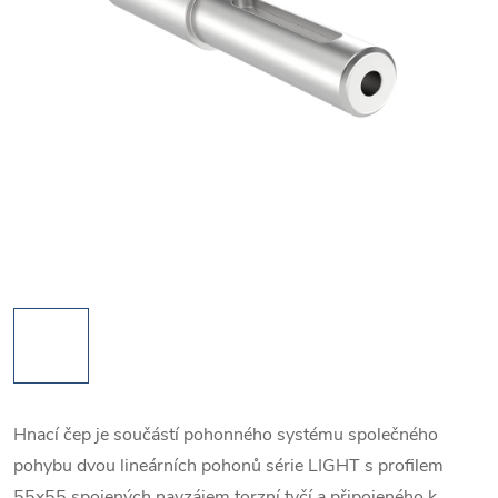
Hnací čep je součástí pohonného systému společného
pohybu dvou lineárních pohonů série LIGHT s profilem
55x55 spojených navzájem torzní tyčí a připojeného k