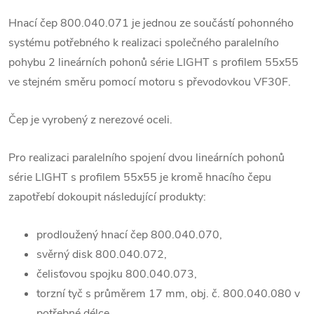
Hnací čep 800.040.071 je jednou ze součástí pohonného
systému potřebného k realizaci společného paralelního
pohybu 2 lineárních pohonů série LIGHT s profilem 55x55
ve stejném směru pomocí motoru s převodovkou VF30F.
Čep je vyrobený z nerezové oceli.
Pro realizaci paralelního spojení dvou lineárních pohonů
série LIGHT s profilem 55x55 je kromě hnacího čepu
zapotřebí dokoupit následující produkty:
prodloužený hnací čep 800.040.070,
svěrný disk 800.040.072,
čelisťovou spojku 800.040.073,
torzní tyč s průměrem 17 mm, obj. č. 800.040.080 v
potřebné délce.