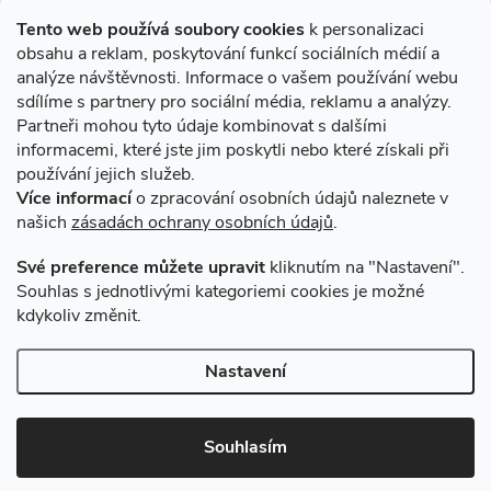
Informace pro Vás
Tento web používá soubory cookies
k personalizaci
obsahu a reklam, poskytování funkcí sociálních médií a
O nákupu
analýze návštěvnosti. Informace o vašem používání webu
sdílíme s partnery pro sociální média, reklamu a analýzy.
Partneři mohou tyto údaje kombinovat s dalšími
Novinky v programu Alusic
informacemi, které jste jim poskytli nebo které získali při
používání jejich služeb.
Archiv
Více informací
o zpracování osobních údajů naleznete v
našich
zásadách ochrany osobních údajů
.
Přijímáme online platby
Své preference můžete upravit
kliknutím na "Nastavení".
Souhlas s jednotlivými kategoriemi cookies je možné
kdykoliv změnit.
Způsoby dopravy
Nastavení
Copyright 2026
VSK Profily
. Všechna práva vyhrazena.
Souhlasím
Vytvořil Shoptet