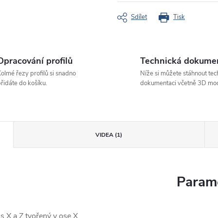
cena:
Sdílet
Tisk
Opracování profilů
Technická dokume
olmé řezy profilů si snadno
Níže si můžete stáhnout tec
řidáte do košíku.
dokumentaci včetně 3D mod
VIDEA (1)
Parame
 X a Z tvořený v ose X