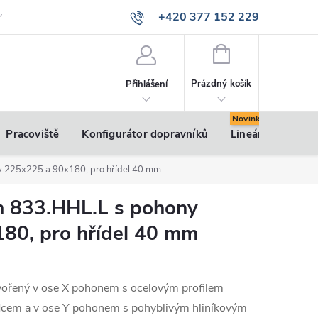
+420 377 152 229
info@vsk-profily.cz
NÁKUPNÍ
KOŠÍK
Prázdný košík
Přihlášení
Pracoviště
Konfigurátor dopravníků
Lineární pohony
y 225x225 a 90x180, pro hřídel 40 mm
 833.HHL.L s pohony
80, pro hřídel 40 mm
vořený v ose X pohonem s ocelovým profilem
dcem a v ose Y pohonem s pohyblivým hliníkovým