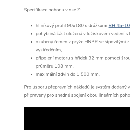
Specifikace pohonu v ose Z:
hliníkový profil 90x180 s drážkami
BH 45-10
pohyblivá část uložená v ložiskovém vedení 
ozubený řemen z pryže HNBR se šípovitými 
vystředěním,
připojení motoru s hřídelí 32 mm pomocí šrou
průměru 108 mm,
maximální zdvih do 1 500 mm.
Pro úsporu přepravních nákladů je systém dodaný 
připravený pro snadné spojení obou lineárních poh