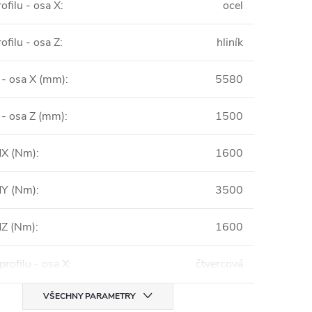
rofilu - osa X
:
ocel
ofilu - osa Z
:
hliník
 - osa X (mm)
:
5580
 - osa Z (mm)
:
1500
X (Nm)
:
1600
Y (Nm)
:
3500
Z (Nm)
:
1600
profilu - osa X
:
čtvercová
VŠECHNY PARAMETRY