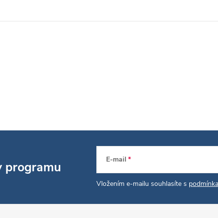
E-mail
 v programu
Vložením e-mailu souhlasíte s
podmínka