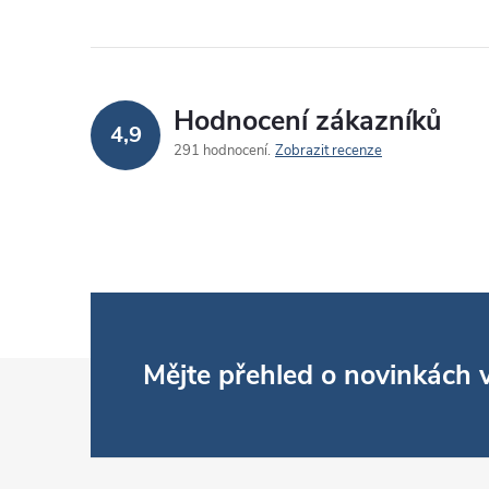
Hodnocení zákazníků
4,9
291 hodnocení
Zobrazit recenze
Z
Mějte přehled o novinkách
á