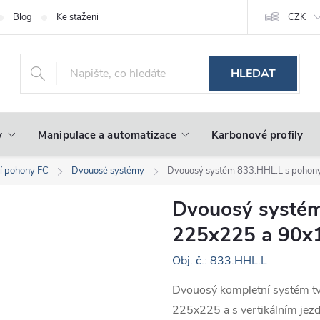
Blog
Ke stažení
CZK
HLEDAT
y
Manipulace a automatizace
Karbonové profily
ní pohony FC
Dvouosé systémy
Dvouosý systém 833.HHL.L s pohon
Dvouosý systém
225x225 a 90x1
Obj. č.: 833.HHL.L
Dvouosý kompletní systém t
225x225 a s vertikálním jez