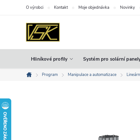
Přejít
O výrobci
Kontakt
Moje objednávka
Novinky
na
obsah
Hliníkové profily
Systém pro solární panel
Program
Manipulace a automatizace
Lineár
Domů