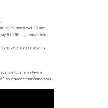
,
s kluznými podstavci 20 mm,
zuby 8 L=50 s automatickým
bů do otvorů na kružnici o
v rozmontovaném stavu a
onů do jednoho funkčního celku.