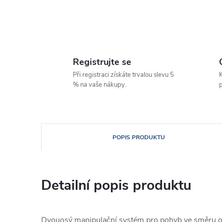
Registrujte se
Při registraci získáte trvalou slevu 5
K
% na vaše nákupy.
p
POPIS PRODUKTU
Detailní popis produktu
Dvouosý manipulační systém pro pohyb ve směru os