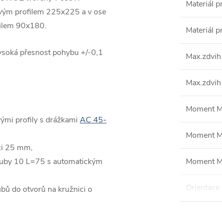
Materiál p
ovým profilem 225x225 a v ose
filem 90x180.
Materiál pr
vysoká přesnost pohybu +/-0,1
Max.zdvih
Max.zdvih
Moment M
ými profily s drážkami
AC 45-
Moment M
vci 25 mm,
zuby 10 L=75 s automatickým
Moment M
Orientace 
bů do otvorů na kružnici o