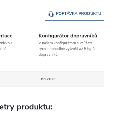
POPTÁVKA PRODUKTU
ntace
Konfigurátor dopravníků
hnickou
V našem konfigurátoru si můžete
elů.
rychle pohodlně vytvořit až 5 typů
dopravníků.
DISKUZE
try produktu: