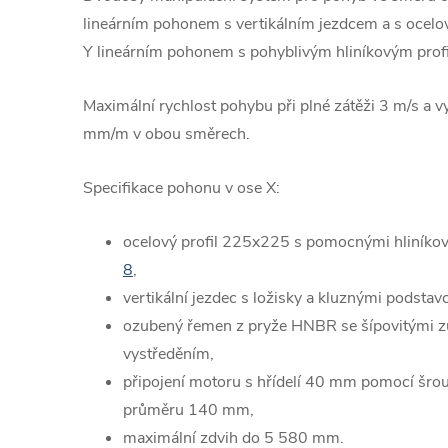
lineárním pohonem s vertikálním jezdcem a s ocel
Y lineárním pohonem s pohyblivým hliníkovým pro
Maximální rychlost pohybu při plné zátěži 3 m/s a 
mm/m v obou směrech.
Specifikace pohonu v ose X:
ocelový profil 225x225 s pomocnými hliníkov
8
,
vertikální jezdec s ložisky a kluznými podsta
ozubený řemen z pryže HNBR se šípovitými 
vystředěním,
připojení motoru s hřídelí 40 mm pomocí šrou
průměru 140 mm,
maximální zdvih do 5 580 mm.