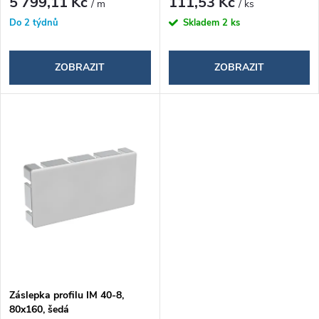
d
5 799,11 Kč
111,53 Kč
/ m
/ ks
d
Do 2 týdnů
Skladem
2 ks
u
u
k
ZOBRAZIT
ZOBRAZIT
k
t
t
ů
ů
Záslepka profilu IM 40-8,
80x160, šedá