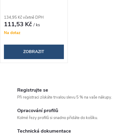
134,95 Kč včetně DPH
111,53 Kč
/ ks
Na dotaz
ZOBRAZIT
O
v
Registrujte se
Při registraci získáte trvalou slevu 5 % na vaše nákupy.
l
á
Opracování profilů
Kolmé řezy profilů si snadno přidáte do košíku.
d
Technická dokumentace
a