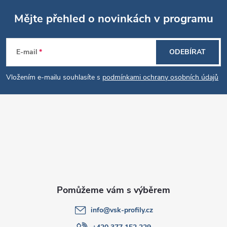
u
Mějte přehled o novinkách v programu
Z
E-mail
ODEBÍRAT
á
Vložením e-mailu souhlasíte s
podmínkami ochrany osobních údajů
p
a
t
í
info
@
vsk-profily.cz