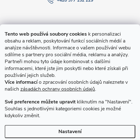
+420 377 152 229
Informace pro Vás
Tento web používá soubory cookies
k personalizaci
obsahu a reklam, poskytování funkcí sociálních médií a
O nákupu
analýze návštěvnosti. Informace o vašem používání webu
sdílíme s partnery pro sociální média, reklamu a analýzy.
Partneři mohou tyto údaje kombinovat s dalšími
Novinky v programu Alusic
informacemi, které jste jim poskytli nebo které získali při
používání jejich služeb.
Archiv
Více informací
o zpracování osobních údajů naleznete v
našich
zásadách ochrany osobních údajů
.
Přijímáme online platby
Své preference můžete upravit
kliknutím na "Nastavení".
Souhlas s jednotlivými kategoriemi cookies je možné
kdykoliv změnit.
Způsoby dopravy
Nastavení