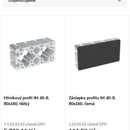
Ř
Doporučujeme
a
Nejlevnější
V
Nejdražší
z
ý
Nejprodávanější
e
p
Abecedně
n
i
í
s
p
p
Hliníkový profil IM 40-8,
Záslepka profilu IM 40-8,
r
80x160, těžký
80x160, černá
r
o
o
7 016,92 Kč včetně DPH
134,95 Kč včetně DPH