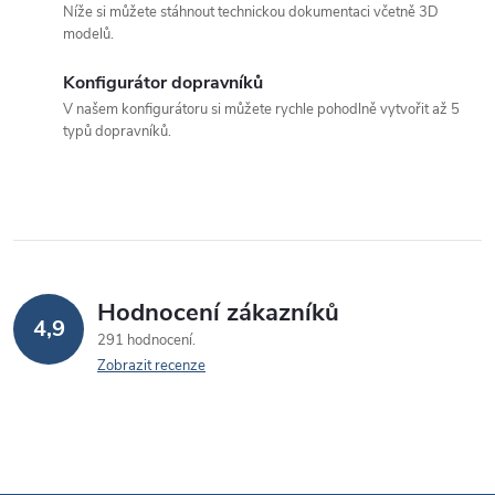
Níže si můžete stáhnout technickou dokumentaci včetně 3D
c
modelů.
í
Konfigurátor dopravníků
p
V našem konfigurátoru si můžete rychle pohodlně vytvořit až 5
typů dopravníků.
r
v
k
y
v
Hodnocení zákazníků
4,9
291 hodnocení
ý
Zobrazit recenze
p
i
s