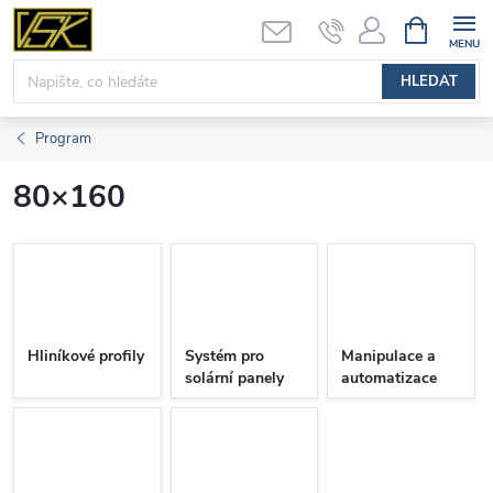
Přejít
NÁKUPNÍ
KOŠÍK
na
obsah
HLEDAT
Program
80×160
Hliníkové profily
Systém pro
Manipulace a
solární panely
automatizace