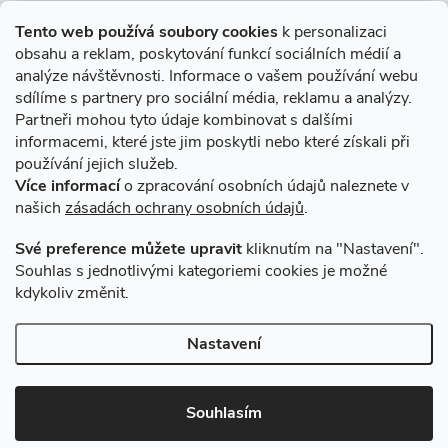
Informace pro Vás
Tento web používá soubory cookies
k personalizaci
obsahu a reklam, poskytování funkcí sociálních médií a
O nákupu
analýze návštěvnosti. Informace o vašem používání webu
sdílíme s partnery pro sociální média, reklamu a analýzy.
Partneři mohou tyto údaje kombinovat s dalšími
Novinky v programu Alusic
informacemi, které jste jim poskytli nebo které získali při
používání jejich služeb.
Archiv
Více informací
o zpracování osobních údajů naleznete v
našich
zásadách ochrany osobních údajů
.
Přijímáme online platby
Své preference můžete upravit
kliknutím na "Nastavení".
Souhlas s jednotlivými kategoriemi cookies je možné
kdykoliv změnit.
Způsoby dopravy
Nastavení
Copyright 2026
VSK Profily
. Všechna práva vyhrazena.
Souhlasím
Vytvořil Shoptet