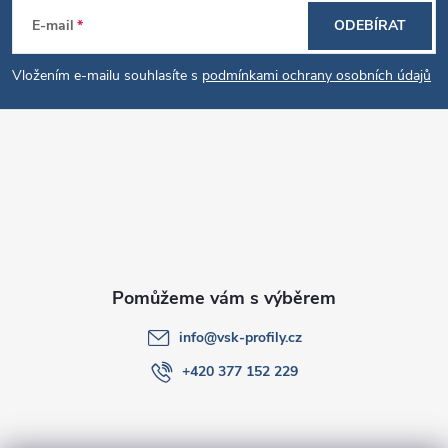
Z
E-mail
ODEBÍRAT
á
Vložením e-mailu souhlasíte s
podmínkami ochrany osobních údajů
p
a
t
í
info
@
vsk-profily.cz
+420 377 152 229