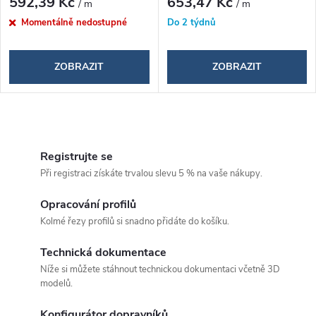
d
592,39 Kč
653,47 Kč
/ m
/ m
d
Momentálně nedostupné
Do 2 týdnů
u
u
k
ZOBRAZIT
ZOBRAZIT
k
t
t
O
ů
ů
v
Registrujte se
Při registraci získáte trvalou slevu 5 % na vaše nákupy.
l
á
Opracování profilů
Kolmé řezy profilů si snadno přidáte do košíku.
d
Technická dokumentace
a
Níže si můžete stáhnout technickou dokumentaci včetně 3D
c
modelů.
í
Konfigurátor dopravníků