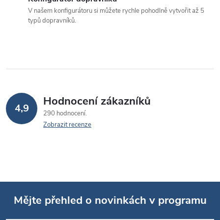
p
V našem konfigurátoru si můžete rychle pohodlně vytvořit až 5
typů dopravníků.
r
v
k
y
v
Hodnocení zákazníků
4,9
290 hodnocení
ý
Zobrazit recenze
p
i
s
u
Mějte přehled o novinkách v programu