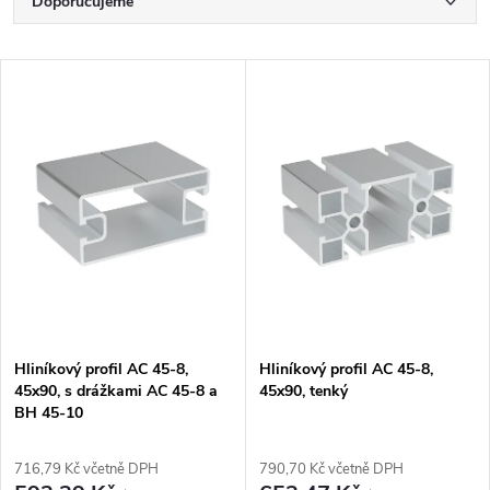
Ř
Doporučujeme
a
Nejlevnější
V
Nejdražší
z
ý
Nejprodávanější
e
p
Abecedně
n
i
í
s
p
p
Hliníkový profil AC 45-8,
Hliníkový profil AC 45-8,
r
45x90, s drážkami AC 45-8 a
45x90, tenký
r
BH 45-10
o
o
716,79 Kč včetně DPH
790,70 Kč včetně DPH