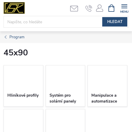
Přejít
NÁKUPNÍ
KOŠÍK
na
obsah
HLEDAT
Program
45x90
Hliníkové profily
Systém pro
Manipulace a
solární panely
automatizace