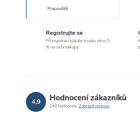
Pracoviště
Registrujte se
Při registraci získáte trvalou slevu 5
K
% na vaše nákupy.
p
i
Hodnocení zákazníků
4,9
290 hodnocení
Zobrazit recenze