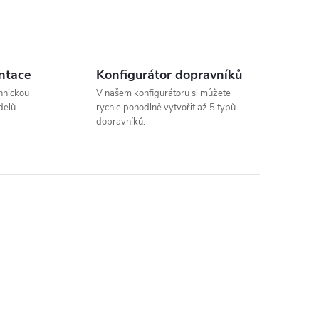
ntace
Konfigurátor dopravníků
hnickou
V našem konfigurátoru si můžete
elů.
rychle pohodlně vytvořit až 5 typů
dopravníků.