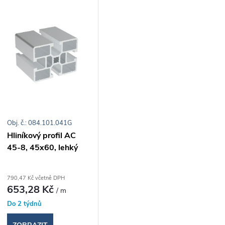
V
e
ý
n
p
p
s
r
Obj. č.: 084.101.041G
p
Hliníkový profil AC
o
45-8, 45x60, lehký
r
d
o
790,47 Kč včetně DPH
653,28 Kč
/ m
u
d
Do 2 týdnů
k