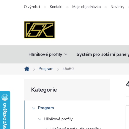
Přejít
O výrobci
Kontakt
Moje objednávka
Novinky
na
obsah
Hliníkové profily
Systém pro solární panel
Program
45x60
Domů
P
Přeskočit
Kategorie
kategorie
o
Program
s
Hliníkové profily
t