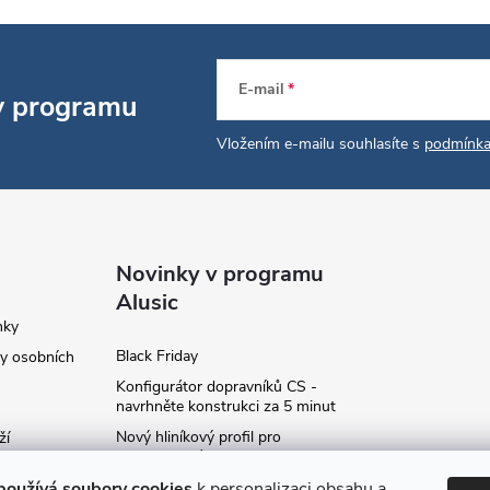
E-mail
 v programu
Vložením e-mailu souhlasíte s
podmínka
Novinky v programu
Alusic
nky
Black Friday
y osobních
Konfigurátor dopravníků CS -
navrhněte konstrukci za 5 minut
Nový hliníkový profil pro
ží
fotovoltaické panely - kvalita za
ví
příznivou cenu!
používá soubory cookies
k personalizaci obsahu a