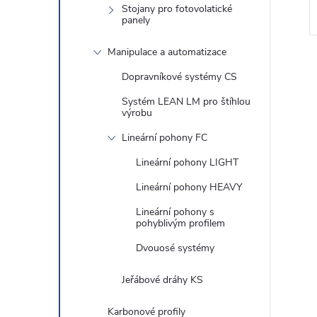
Stojany pro fotovolatické
panely
Manipulace a automatizace
Dopravníkové systémy CS
Systém LEAN LM pro štíhlou
výrobu
l
Lineární pohony FC
Lineární pohony LIGHT
Lineární pohony HEAVY
Lineární pohony s
pohyblivým profilem
Dvouosé systémy
í
Jeřábové dráhy KS
r
Karbonové profily