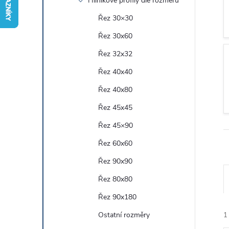
Hliníkové profily dle rozměru
r
Řez 30×30
Řez 30x60
a
Řez 32x32
n
Řez 40x40
Řez 40x80
n
Řez 45x45
í
Řez 45×90
Řez 60x60
p
Řez 90x90
a
Řez 80x80
n
Řez 90x180
Ostatní rozměry
1