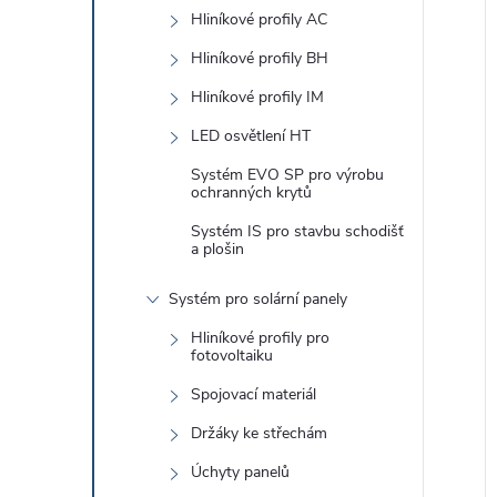
e
Hliníkové profily AC
l
Hliníkové profily BH
Hliníkové profily IM
LED osvětlení HT
í
i
Systém EVO SP pro výrobu
ochranných krytů
Systém IS pro stavbu schodišť
a plošin
Systém pro solární panely
Hliníkové profily pro
fotovoltaiku
Spojovací materiál
Držáky ke střechám
Úchyty panelů