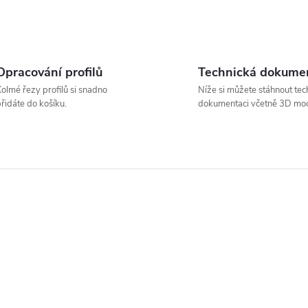
v
k
y
Opracování profilů
Technická dokume
olmé řezy profilů si snadno
Níže si můžete stáhnout tec
v
řidáte do košíku.
dokumentaci včetně 3D mod
ý
p
s
u