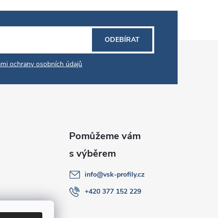
ODEBÍRAT
mi ochrany osobních údajů
info
@
vsk-profily.cz
+420 377 152 229