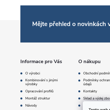
Z
Mějte přehled o novinkách
á
p
a
Informace pro Vás
O nákupu
t
O výrobci
Obchodní podmí
Kombinování s jinými
Podmínky ochran
í
výrobky
údajů
Opracování profilů
Kontakty
Montáž struktur
Sklad a výdej zbo
Návody
Objednací množst
Tento web 