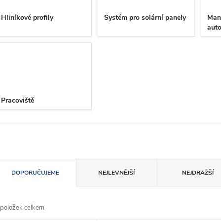
Hliníkové profily
Systém pro solární panely
Man
aut
Pracoviště
Ř
DOPORUČUJEME
NEJLEVNĚJŠÍ
NEJDRAŽŠÍ
a
položek celkem
z