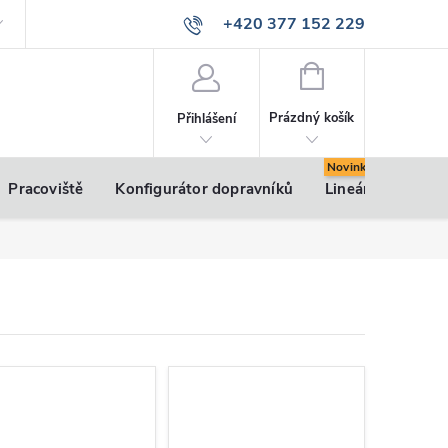
+420 377 152 229
info@vsk-profily.cz
NÁKUPNÍ
KOŠÍK
Prázdný košík
Přihlášení
Pracoviště
Konfigurátor dopravníků
Lineární pohony