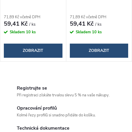
71,89 Kč včetně DPH
71,89 Kč včetně DPH
59,41 Kč
59,41 Kč
/ ks
/ ks
Skladem
10 ks
Skladem
10 ks
ZOBRAZIT
ZOBRAZIT
O
v
Registrujte se
Při registraci získáte trvalou slevu 5 % na vaše nákupy.
l
á
Opracování profilů
Kolmé řezy profilů si snadno přidáte do košíku.
d
Technická dokumentace
a