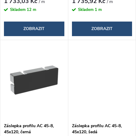
d
1 733,03 Kč
1 735,92 Kč
/ m
/ m
d
Skladem
12 m
Skladem
1 m
u
u
k
ZOBRAZIT
ZOBRAZIT
k
t
t
ů
ů
Záslepka profilu AC 45-8,
Záslepka profilu AC 45-8,
45x120, černá
45x120, šedá