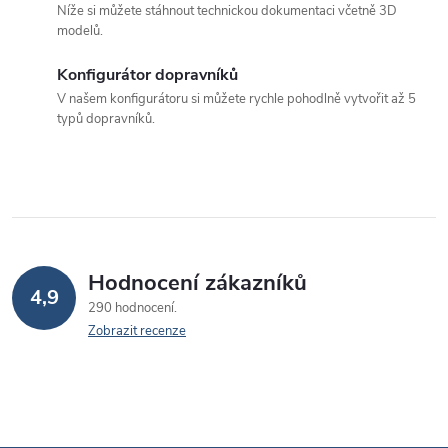
Níže si můžete stáhnout technickou dokumentaci včetně 3D
c
modelů.
í
Konfigurátor dopravníků
p
V našem konfigurátoru si můžete rychle pohodlně vytvořit až 5
typů dopravníků.
r
v
k
y
v
Hodnocení zákazníků
4,9
290 hodnocení
ý
Zobrazit recenze
p
i
s