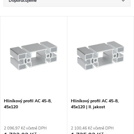
Ř
Doporučujeme
a
Nejlevnější
V
Nejdražší
z
ý
Nejprodávanější
e
p
Abecedně
n
i
í
s
p
p
Hliníkový profil AC 45-8,
Hliníkový profil AC 45-8,
r
45x120
45x120 | II. jakost
r
o
o
2 096,97 Kč včetně DPH
2 100,46 Kč včetně DPH