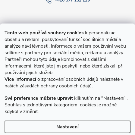
+420 377 152 229
Informace pro Vás
Tento web používá soubory cookies
k personalizaci
obsahu a reklam, poskytování funkcí sociálních médií a
O nákupu
analýze návštěvnosti. Informace o vašem používání webu
sdílíme s partnery pro sociální média, reklamu a analýzy.
Partneři mohou tyto údaje kombinovat s dalšími
Novinky v programu Alusic
informacemi, které jste jim poskytli nebo které získali při
používání jejich služeb.
Archiv
Více informací
o zpracování osobních údajů naleznete v
našich
zásadách ochrany osobních údajů
.
Přijímáme online platby
Své preference můžete upravit
kliknutím na "Nastavení".
Souhlas s jednotlivými kategoriemi cookies je možné
kdykoliv změnit.
Způsoby dopravy
Nastavení