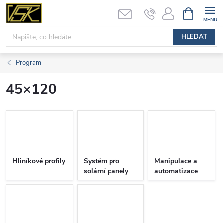
Přejít
NÁKUPNÍ
KOŠÍK
na
obsah
HLEDAT
Program
45×120
Hliníkové profily
Systém pro
Manipulace a
solární panely
automatizace