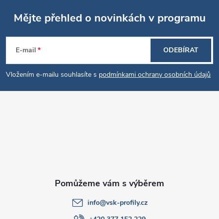
u
Mějte přehled o novinkách v programu
Z
E-mail
ODEBÍRAT
á
Vložením e-mailu souhlasíte s
podmínkami ochrany osobních údajů
p
a
t
í
info
@
vsk-profily.cz