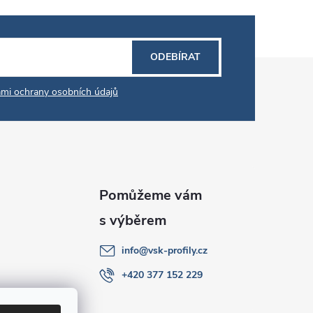
ODEBÍRAT
mi ochrany osobních údajů
info
@
vsk-profily.cz
+420 377 152 229