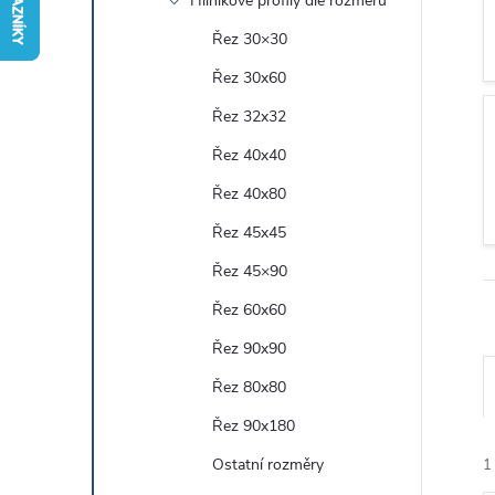
Hliníkové profily dle rozměru
r
Řez 30×30
Řez 30x60
a
Řez 32x32
n
Řez 40x40
Řez 40x80
n
Řez 45x45
í
Řez 45×90
Řez 60x60
p
Řez 90x90
a
Řez 80x80
n
Řez 90x180
Ostatní rozměry
1