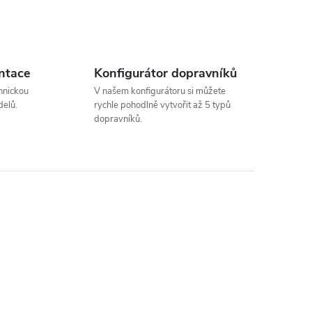
ntace
Konfigurátor dopravníků
hnickou
V našem konfigurátoru si můžete
elů.
rychle pohodlně vytvořit až 5 typů
dopravníků.