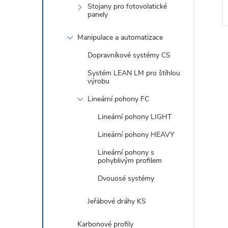
Stojany pro fotovolatické
panely
Manipulace a automatizace
Dopravníkové systémy CS
Systém LEAN LM pro štíhlou
výrobu
l
Lineární pohony FC
Lineární pohony LIGHT
Lineární pohony HEAVY
Lineární pohony s
pohyblivým profilem
Dvouosé systémy
í
Jeřábové dráhy KS
r
Karbonové profily