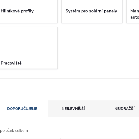
Hliníkové profily
Systém pro solární panely
Man
aut
Pracoviště
Ř
DOPORUČUJEME
NEJLEVNĚJŠÍ
NEJDRAŽŠÍ
a
položek celkem
z