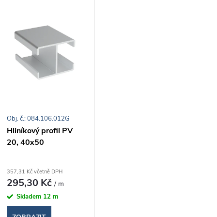
V
e
ý
n
p
p
s
r
Obj. č.: 084.106.012G
p
Hliníkový profil PV
o
20, 40x50
r
d
o
357,31 Kč včetně DPH
295,30 Kč
/ m
u
d
Skladem
12 m
k