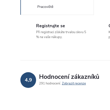
Pracoviště
Registrujte se
Při registraci získáte trvalou slevu 5
K
% na vaše nákupy.
p
i
Hodnocení zákazníků
4,9
291 hodnocení
Zobrazit recenze