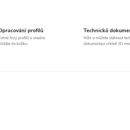
v
k
y
Opracování profilů
Technická dokume
olmé řezy profilů si snadno
Níže si můžete stáhnout tec
v
řidáte do košíku.
dokumentaci včetně 3D mod
ý
p
s
u