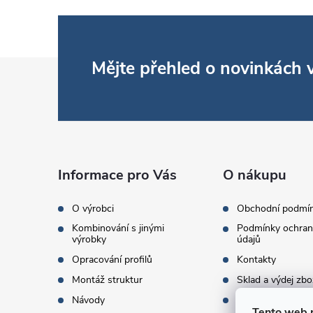
Z
Mějte přehled o novinkách
á
p
a
Informace pro Vás
O nákupu
t
O výrobci
Obchodní podmí
Kombinování s jinými
Podmínky ochran
í
výrobky
údajů
Opracování profilů
Kontakty
Montáž struktur
Sklad a výdej zbo
Návody
Objednací množst
Tento web 