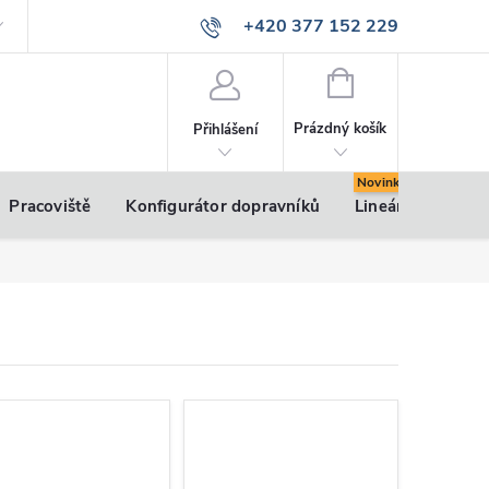
+420 377 152 229
info@vsk-profily.cz
NÁKUPNÍ
KOŠÍK
Prázdný košík
Přihlášení
Pracoviště
Konfigurátor dopravníků
Lineární pohony