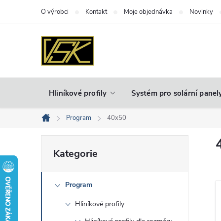
Přejít
O výrobci
Kontakt
Moje objednávka
Novinky
na
obsah
Hliníkové profily
Systém pro solární panel
Program
40x50
Domů
P
Přeskočit
Kategorie
kategorie
o
Program
s
Hliníkové profily
t