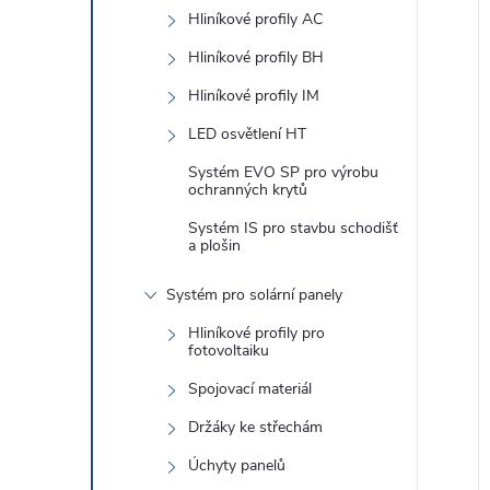
e
Hliníkové profily AC
l
Hliníkové profily BH
Hliníkové profily IM
LED osvětlení HT
í
i
Systém EVO SP pro výrobu
ochranných krytů
Systém IS pro stavbu schodišť
a plošin
Systém pro solární panely
Hliníkové profily pro
fotovoltaiku
Spojovací materiál
Držáky ke střechám
Úchyty panelů