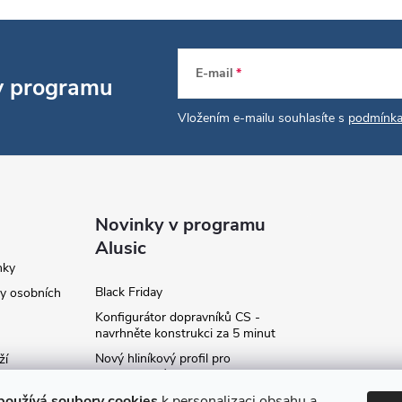
E-mail
 v programu
Vložením e-mailu souhlasíte s
podmínka
Novinky v programu
Alusic
nky
Black Friday
y osobních
Konfigurátor dopravníků CS -
navrhněte konstrukci za 5 minut
Nový hliníkový profil pro
ží
fotovoltaické panely - kvalita za
ví
příznivou cenu!
používá soubory cookies
k personalizaci obsahu a