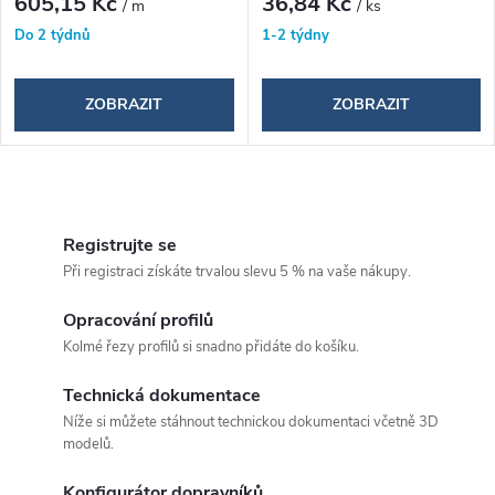
d
605,15 Kč
36,84 Kč
/ m
/ ks
d
Do 2 týdnů
1-2 týdny
u
u
k
ZOBRAZIT
ZOBRAZIT
k
t
t
O
ů
ů
v
Registrujte se
Při registraci získáte trvalou slevu 5 % na vaše nákupy.
l
á
Opracování profilů
Kolmé řezy profilů si snadno přidáte do košíku.
d
Technická dokumentace
a
Níže si můžete stáhnout technickou dokumentaci včetně 3D
c
modelů.
í
Konfigurátor dopravníků