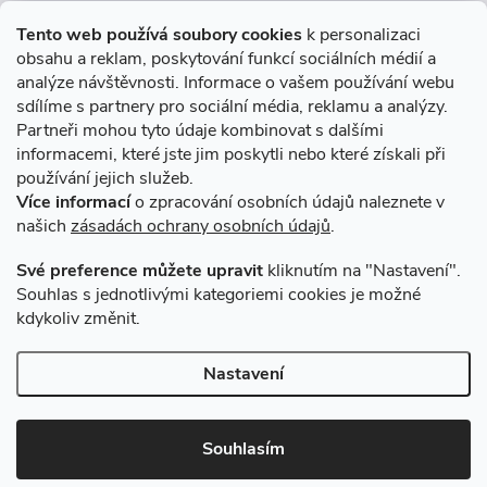
Informace pro Vás
Tento web používá soubory cookies
k personalizaci
obsahu a reklam, poskytování funkcí sociálních médií a
O nákupu
analýze návštěvnosti. Informace o vašem používání webu
sdílíme s partnery pro sociální média, reklamu a analýzy.
Partneři mohou tyto údaje kombinovat s dalšími
Novinky v programu Alusic
informacemi, které jste jim poskytli nebo které získali při
používání jejich služeb.
Archiv
Více informací
o zpracování osobních údajů naleznete v
našich
zásadách ochrany osobních údajů
.
Přijímáme online platby
Své preference můžete upravit
kliknutím na "Nastavení".
Souhlas s jednotlivými kategoriemi cookies je možné
kdykoliv změnit.
Způsoby dopravy
Nastavení
Copyright 2026
VSK Profily
. Všechna práva vyhrazena.
Souhlasím
Vytvořil Shoptet