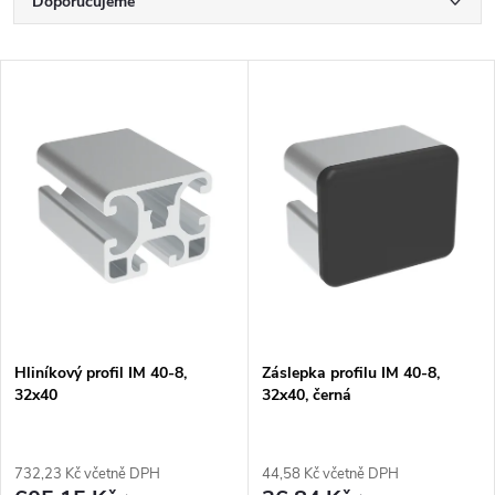
Ř
Doporučujeme
a
Nejlevnější
V
Nejdražší
z
ý
Nejprodávanější
e
p
Abecedně
n
i
í
s
p
p
Hliníkový profil IM 40-8,
Záslepka profilu IM 40-8,
r
32x40
32x40, černá
r
o
o
732,23 Kč včetně DPH
44,58 Kč včetně DPH