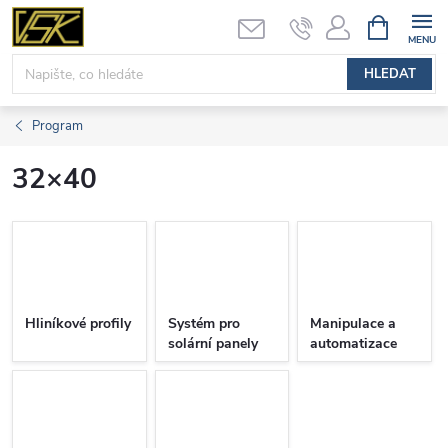
Přejít
NÁKUPNÍ
KOŠÍK
na
obsah
HLEDAT
Program
32×40
Hliníkové profily
Systém pro
Manipulace a
solární panely
automatizace