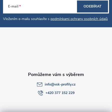
Z
E-mail
ODEBÍRAT
á
Vložením e-mailu souhlasíte s
podmínkami ochrany osobních údajů
p
a
t
í
info
@
vsk-profily.cz
+420 377 152 229