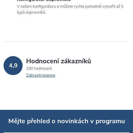
p
V našem konfigurátoru si můžete rychle pohodlně vytvořit až 5
typů dopravníků.
r
v
k
y
v
Hodnocení zákazníků
4,9
290 hodnocení
ý
Zobrazit recenze
p
i
s
u
Mějte přehled o novinkách v programu