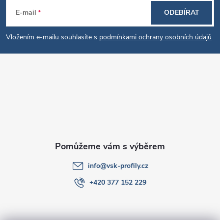
Z
E-mail
ODEBÍRAT
á
Vložením e-mailu souhlasíte s
podmínkami ochrany osobních údajů
p
a
t
í
info
@
vsk-profily.cz
+420 377 152 229