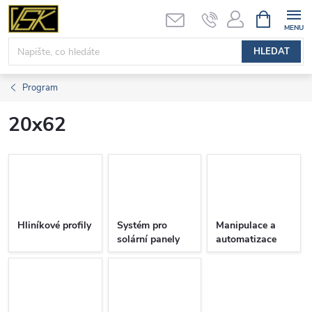
Přejít
NÁKUPNÍ
KOŠÍK
na
obsah
HLEDAT
Program
20x62
Hliníkové profily
Systém pro
Manipulace a
solární panely
automatizace