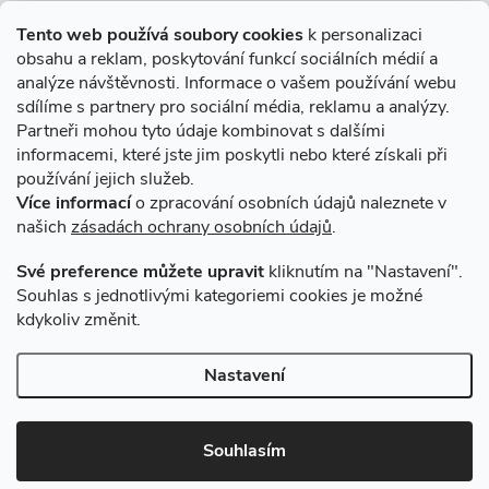
Informace pro Vás
Tento web používá soubory cookies
k personalizaci
obsahu a reklam, poskytování funkcí sociálních médií a
O nákupu
analýze návštěvnosti. Informace o vašem používání webu
sdílíme s partnery pro sociální média, reklamu a analýzy.
Partneři mohou tyto údaje kombinovat s dalšími
Novinky v programu Alusic
informacemi, které jste jim poskytli nebo které získali při
používání jejich služeb.
Archiv
Více informací
o zpracování osobních údajů naleznete v
našich
zásadách ochrany osobních údajů
.
Přijímáme online platby
Své preference můžete upravit
kliknutím na "Nastavení".
Souhlas s jednotlivými kategoriemi cookies je možné
kdykoliv změnit.
Způsoby dopravy
Nastavení
Copyright 2026
VSK Profily
. Všechna práva vyhrazena.
Souhlasím
Vytvořil Shoptet