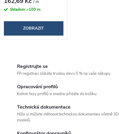
d
162,69 Kč
/ m
d
Skladem
>100 m
u
u
k
ZOBRAZIT
k
t
t
O
ů
ů
v
Registrujte se
Při registraci získáte trvalou slevu 5 % na vaše nákupy.
l
á
Opracování profilů
Kolmé řezy profilů si snadno přidáte do košíku.
d
Technická dokumentace
a
Níže si můžete stáhnout technickou dokumentaci včetně 3D
c
modelů.
í
Konfigurátor dopravníků