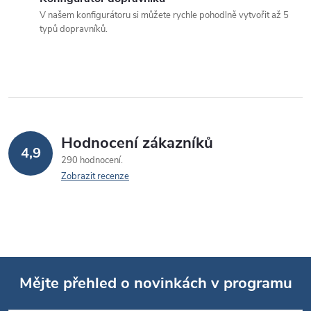
p
V našem konfigurátoru si můžete rychle pohodlně vytvořit až 5
typů dopravníků.
r
v
k
y
v
Hodnocení zákazníků
4,9
290 hodnocení
ý
Zobrazit recenze
p
i
s
u
Mějte přehled o novinkách v programu