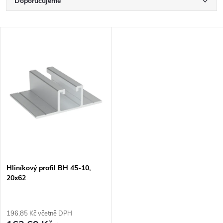
Ř
Doporučujeme
a
Nejlevnější
V
Nejdražší
z
ý
Nejprodávanější
e
p
Abecedně
n
i
í
s
p
p
Hliníkový profil BH 45-10,
r
20x62
r
o
o
196,85 Kč včetně DPH